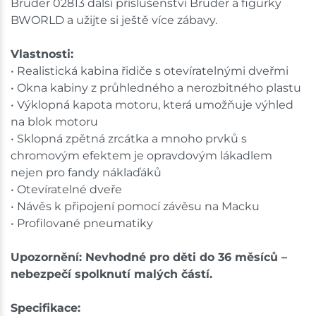
Bruder 02813 další příslušenství Bruder a figurky
BWORLD a užijte si ještě více zábavy.
Vlastnosti:
• Realistická kabina řidiče s otevíratelnými dveřmi
• Okna kabiny z průhledného a nerozbitného plastu
• Výklopná kapota motoru, která umožňuje výhled
na blok motoru
• Sklopná zpětná zrcátka a mnoho prvků s
chromovým efektem je opravdovým lákadlem
nejen pro fandy náklaďáků
• Otevíratelné dveře
• Návěs k připojení pomocí závěsu na Macku
• Profilované pneumatiky
Upozornění: Nevhodné pro děti do 36 měsíců –
nebezpečí spolknutí malých částí.
Specifikace: