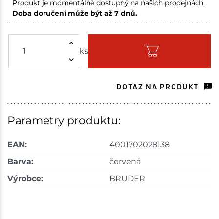
Produkt je momentálně dostupný na našich prodejnách.
Doba doručení může být až 7 dnů.
Tišnov
1 ks
ks
Skladem na prodejně - doručení do 7 dnů
Skladové množství na prodejnách je pouze orientační.
Ceny na prodejnách se mohou lišit od cen na e-
DOTAZ NA PRODUKT
shopu.
Parametry produktu:
EAN:
4001702028138
Barva:
červená
Výrobce:
BRUDER