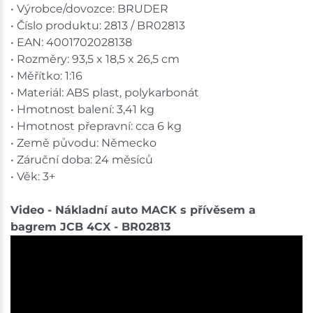
• Výrobce/dovozce: BRUDER
• Číslo produktu: 2813 / BR02813
• EAN: 4001702028138
• Rozměry: 93,5 x 18,5 x 26,5 cm
• Měřítko: 1:16
• Materiál: ABS plast, polykarbonát
• Hmotnost balení: 3,41 kg
• Hmotnost přepravní: cca 6 kg
• Země původu: Německo
• Záruční doba: 24 měsíců
• Věk: 3+
Video - Nákladní auto MACK s přívěsem a
bagrem JCB 4CX - BR02813