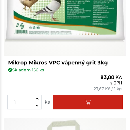
Mikrop Mikros VPC vápenný grit 3kg
Skladem
156
ks
83,00
Kč
s DPH
27,67
Kč
/
1 kg
ks