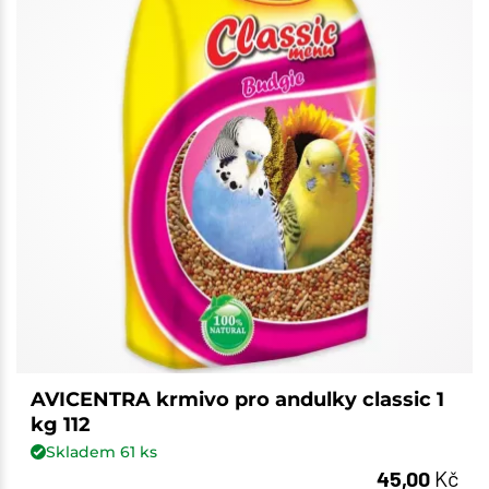
AVICENTRA krmivo pro andulky classic 1
kg 112
Skladem
61
ks
45,00
Kč