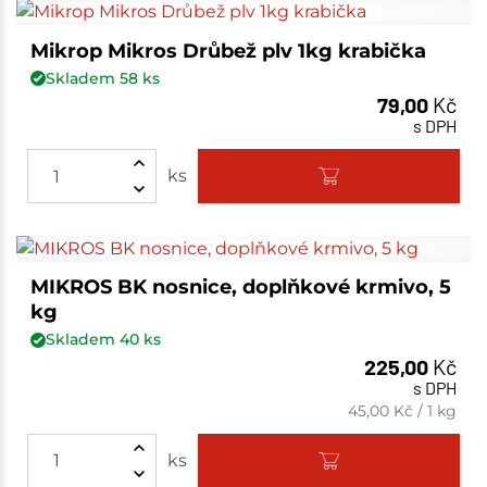
Mikrop Mikros Drůbež plv 1kg krabička
Skladem
58
ks
79,00
Kč
s DPH
ks
MIKROS BK nosnice, doplňkové krmivo, 5
kg
Skladem
40
ks
225,00
Kč
s DPH
45,00
Kč
/
1 kg
ks