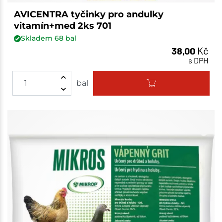
AVICENTRA tyčinky pro andulky
vitamín+med 2ks 701
Skladem
68
bal
38,00
Kč
s DPH
bal