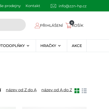
še prodejny
Kontakt
info@zzn-hp.cz
0
PŘIHLÁŠENÍ
KOŠÍK
UTODOPLŇKY
HRAČKY
AKCE
í
název od Z do A
název od A do Z