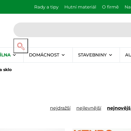
Rady a tipy
Hutní materiál
O firmě
Na
ÍLNA
DOMÁCNOST
STAVEBNINY
A
a sklo
nejdražší
nejlevnější
nejnovějš