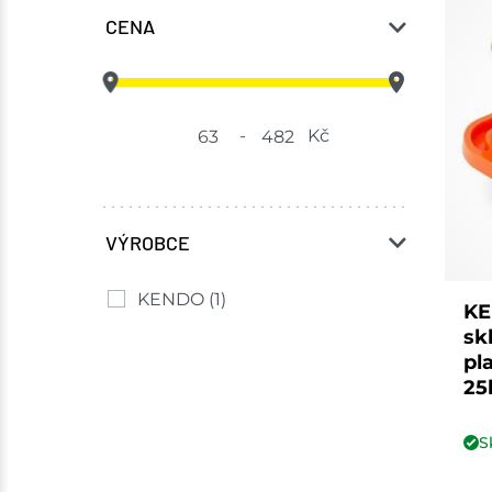
CENA
-
Kč
VÝROBCE
KENDO
(1)
KE
sk
pl
25
S