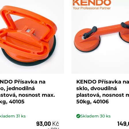
NDO Přísavka na
KENDO Přísavka n
lo, jednodílná
sklo, dvoudílná
astová, nosnost max.
plastová, nosnost 
kg, 40105
50kg, 40106
kladem
31
ks
Skladem
30
ks
93,00
Kč
149
ks
ks