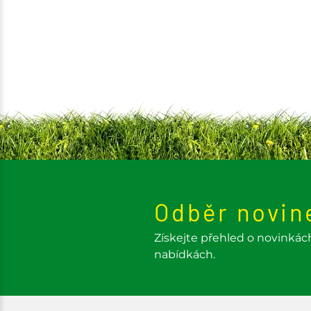
Odběr novin
Získejte přehled o novinkác
nabídkách.