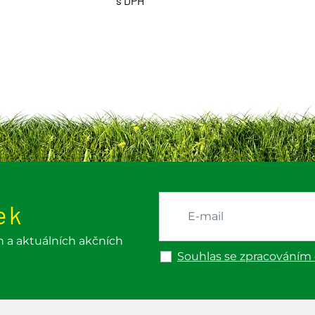
s DPH
ek
h a aktuálních akčních
Souhlas se zpracováním