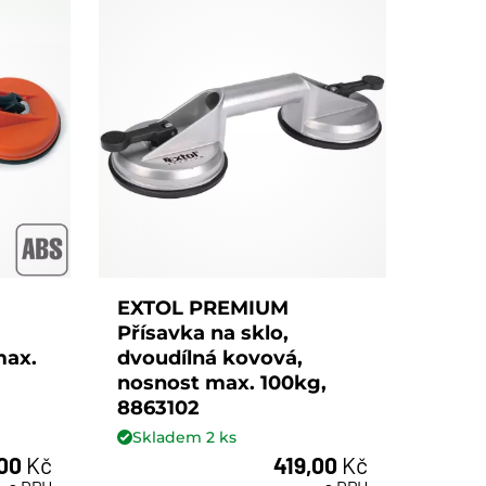
a
EXTOL PREMIUM
Přísavka na sklo,
max.
dvoudílná kovová,
nosnost max. 100kg,
8863102
Skladem
2
ks
,00
Kč
419,00
Kč
ks