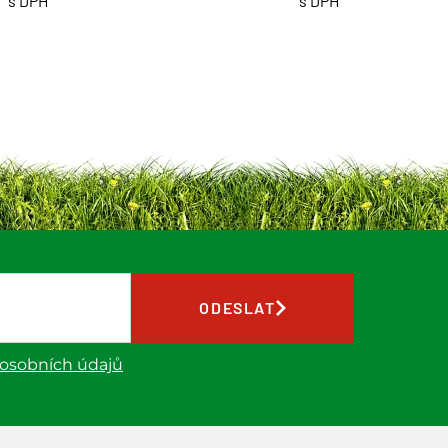
s DPH
s DPH
ODESLAT
 osobních údajů