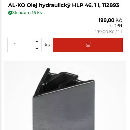
AL-KO Olej hydraulický HLP 46, 1 l, 112893
Skladem
16
ks
199,00
Kč
s DPH
199,00
Kč
/
1 l
ks