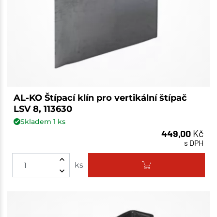
AL-KO Štípací klín pro vertikální štípač
LSV 8, 113630
Skladem
1
ks
449,00
Kč
s DPH
ks