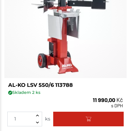
AL-KO LSV 550/6 113788
Skladem
2
ks
11 990,00
Kč
s DPH
ks