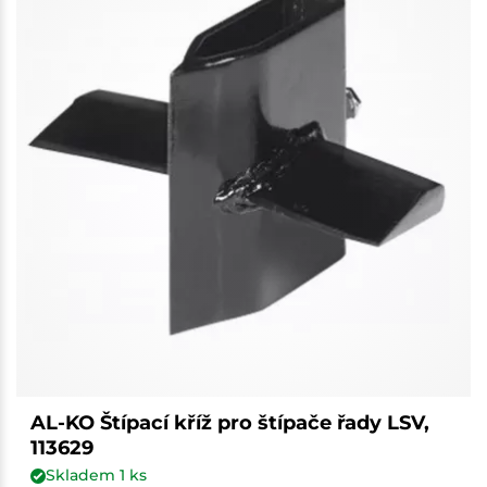
AL-KO Štípací kříž pro štípače řady LSV,
113629
Skladem
1
ks