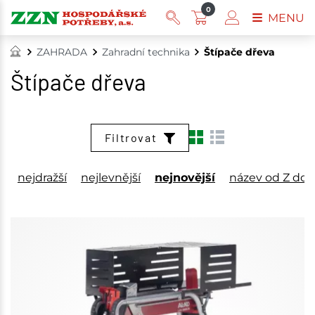
0
MENU
ZAHRADA
Zahradní technika
Štípače dřeva
Štípače dřeva
Filtrovat
nejdražší
nejlevnější
nejnovější
název od Z do 