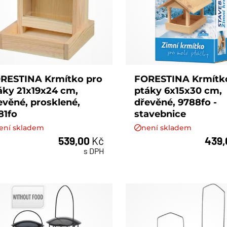
RESTINA Krmítko pro
FORESTINA Krmítk
áky 21x19x24 cm,
ptáky 6x15x30 cm,
evěné, prosklené,
dřevěné, 9788fo -
81fo
stavebnice
ení skladem
není skladem
539,00
Kč
439
s DPH