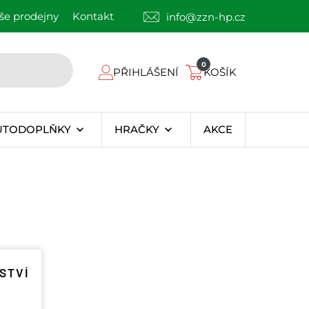
še prodejny
Kontakt
info@zzn-hp.cz
0
PŘIHLÁŠENÍ
KOŠÍK
UTODOPLŇKY
HRAČKY
AKCE
STVÍ