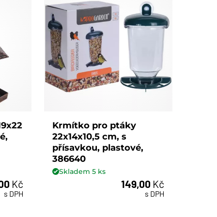
19x22
Krmítko pro ptáky
é,
22x14x10,5 cm, s
přísavkou, plastové,
386640
Skladem
5
ks
,00
Kč
149,00
Kč
ks
s DPH
s DPH