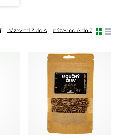
í
název od Z do A
název od A do Z