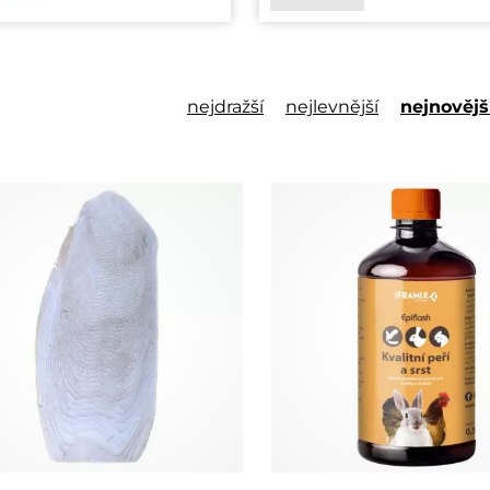
nejdražší
nejlevnější
nejnovějš