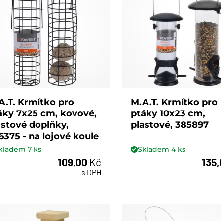
A.T. Krmítko pro
M.A.T. Krmítko pro
áky 7x25 cm, kovové,
ptáky 10x23 cm,
astové doplňky,
plastové, 385897
6375 - na lojové koule
kladem
7
ks
Skladem
4
ks
109,00
Kč
135
ks
ks
s DPH