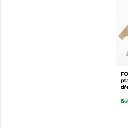
FO
pt
dř
S