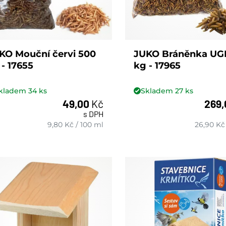
KO Mouční červi 500
JUKO Bráněnka UGF
 - 17655
kg - 17965
kladem
34
ks
Skladem
27
ks
49,00
Kč
269
s DPH
ks
ks
9,80
Kč
/
100 ml
26,90
Kč