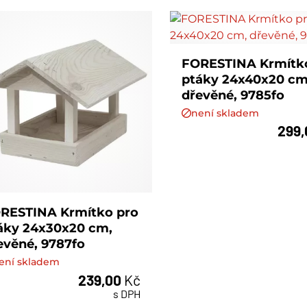
FORESTINA Krmítk
ptáky 24x40x20 cm
dřevěné, 9785fo
není skladem
299
RESTINA Krmítko pro
áky 24x30x20 cm,
evěné, 9787fo
ení skladem
239,00
Kč
s DPH