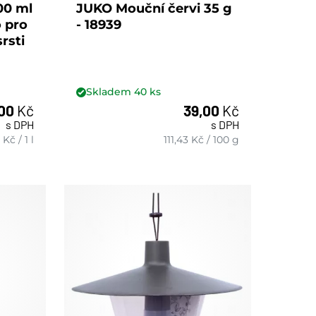
00 ml
JUKO Mouční červi 35 g
 pro
- 18939
rsti
Skladem
40
ks
,00
Kč
39,00
Kč
s DPH
s DPH
ks
Kč
/
1 l
111,43
Kč
/
100 g