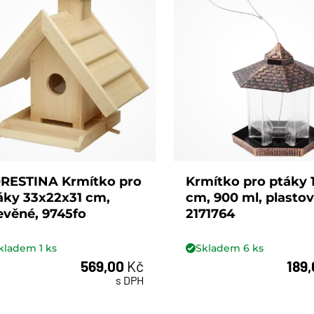
RESTINA Krmítko pro
Krmítko pro ptáky 
áky 33x22x31 cm,
cm, 900 ml, plastov
evěné, 9745fo
2171764
kladem
1
ks
Skladem
6
ks
569,00
Kč
189
ks
ks
s DPH