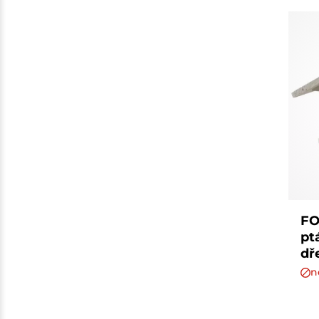
FO
pt
dř
n