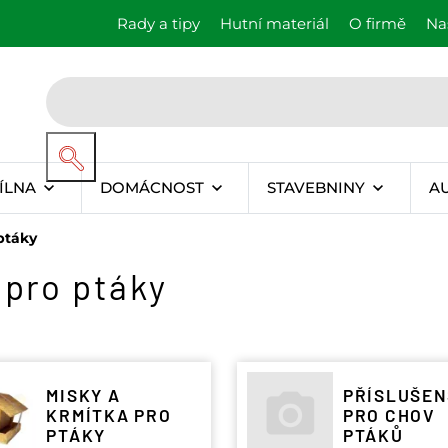
Rady a tipy
Hutní materiál
O firmě
Na
ÍLNA
DOMÁCNOST
STAVEBNINY
A
ptáky
 pro ptáky
MISKY A
PŘÍSLUŠEN
KRMÍTKA PRO
PRO CHOV
PTÁKY
PTÁKŮ