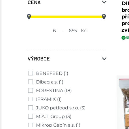
CENA
DI
br
př
pr
zv
-
Kč
S
VÝROBCE
BENEFEED
(1)
Dibaq a.s.
(1)
FORESTINA
(18)
IFRAMIX
(1)
JUKO petfood s.r.o.
(3)
M.A.T. Group
(3)
Mikrop Čebín a.s.
(1)