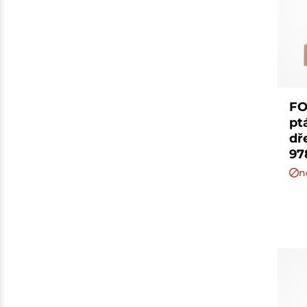
FO
pt
dř
97
n