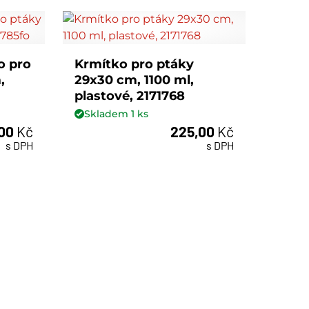
o pro
Krmítko pro ptáky
,
29x30 cm, 1100 ml,
plastové, 2171768
Skladem
1
ks
,00
Kč
225,00
Kč
ks
s DPH
s DPH