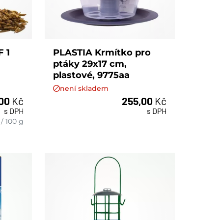
 1
PLASTIA Krmítko pro
ptáky 29x17 cm,
plastové, 9775aa
není skladem
,00
Kč
255,00
Kč
s DPH
s DPH
/
100 g