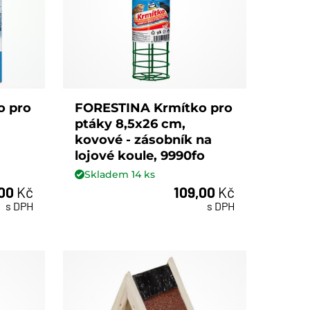
o pro
FORESTINA Krmítko pro
ptáky 8,5x26 cm,
kovové - zásobník na
lojové koule, 9990fo
Skladem
14
ks
,00
Kč
109,00
Kč
ks
s DPH
s DPH