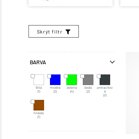
Skrýt filtr
BARVA
Bílá
modrá
zelená
šedá
antracitov
(1)
(2)
(4)
(2)
á
(2)
hnědá
(1)