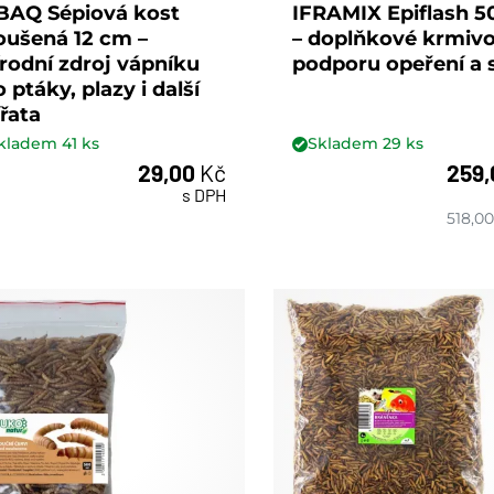
BAQ Sépiová kost
IFRAMIX Epiflash 5
oušená 12 cm –
– doplňkové krmivo
írodní zdroj vápníku
podporu opeření a s
o ptáky, plazy i další
ířata
kladem
41
ks
Skladem
29
ks
29,00
Kč
259
s DPH
ks
ks
518,00