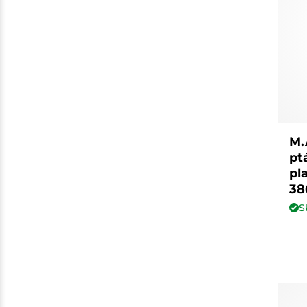
M.
pt
pl
38
S