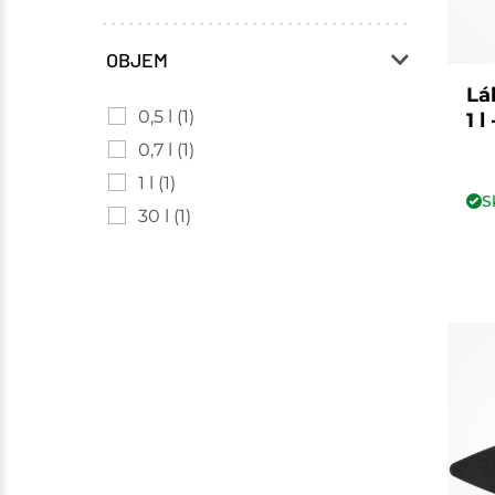
o.
(20)
OBJEM
Strend Pro
(2)
Lá
TBA Plastové obaly s.r.o.
(1)
0,5 l
(1)
1 
0,7 l
(1)
1 l
(1)
S
30 l
(1)