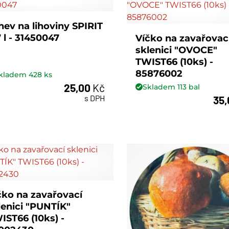
hev na lihoviny SPIRIT
7 l - 31450047
Víčko na zavařovac
sklenici "OVOCE"
TWIST66 (10ks) -
85876002
kladem
428
ks
25,00
Kč
Skladem
113
bal
ks
s DPH
35
bal
čko na zavařovací
lenici "PUNTÍK"
IST66 (10ks) -