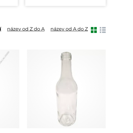
í
název od Z do A
název od A do Z