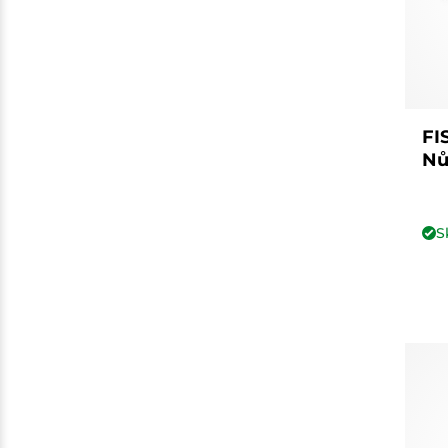
FI
Nů
S