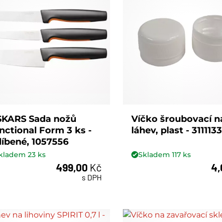
SKARS Sada nožů
Víčko šroubovací n
nctional Form 3 ks -
láhev, plast - 311113
líbené, 1057556
kladem
23
ks
Skladem
117
ks
499,00
Kč
4
ks
ks
s DPH