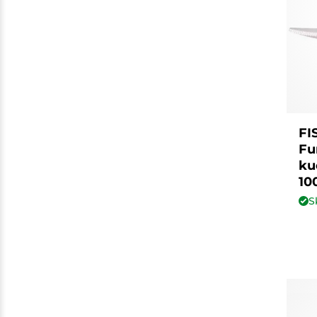
FI
Fu
ku
10
S