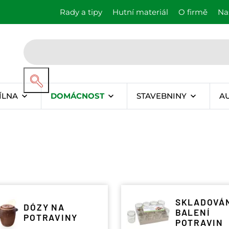
Rady a tipy
Hutní materiál
O firmě
Na
ÍLNA
DOMÁCNOST
STAVEBNINY
A
SKLADOVÁN
DÓZY NA
BALENÍ
POTRAVINY
POTRAVIN