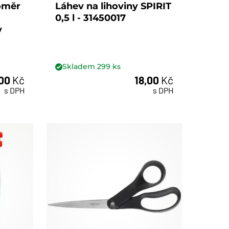
oměr
Láhev na lihoviny SPIRIT
0,5 l - 31450017
v
Skladem
299
ks
,00
Kč
18,00
Kč
ks
s DPH
s DPH