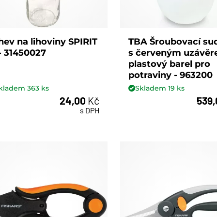
hev na lihoviny SPIRIT
TBA Šroubovací sud
l - 31450027
s červeným uzávěr
plastový barel pro
potraviny - 963200
kladem
363
ks
Skladem
19
ks
24,00
Kč
539
ks
ks
s DPH