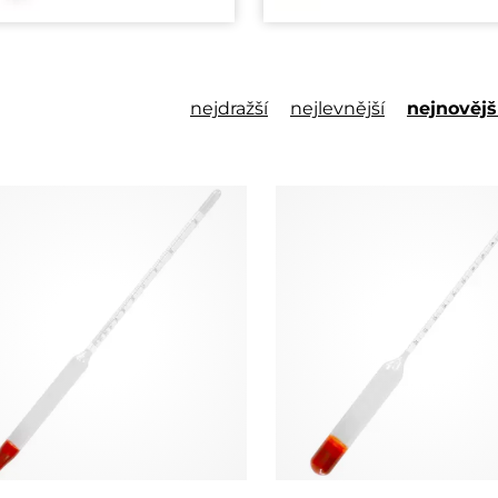
nejdražší
nejlevnější
nejnovějš