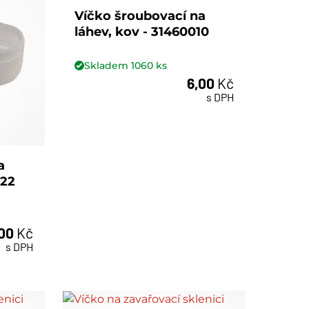
Víčko šroubovací na
láhev, kov - 31460010
Skladem
1060
ks
6,00
Kč
ks
s DPH
a
322
,00
Kč
s DPH