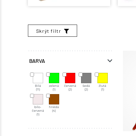
Skrýt filtr
BARVA
Bílá
zelená
červená
šedá
žlutá
(11)
(1)
(2)
(2)
(1)
bílo-
hnědá
červená
(4)
(1)