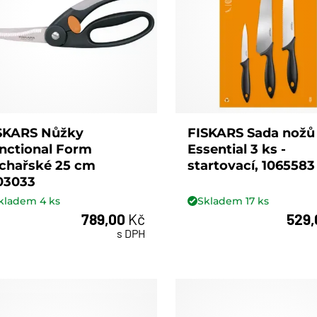
SKARS Nůžky
FISKARS Sada nožů
nctional Form
Essential 3 ks -
chařské 25 cm
startovací, 1065583
03033
kladem
4
ks
Skladem
17
ks
789,00
Kč
529
ks
ks
s DPH