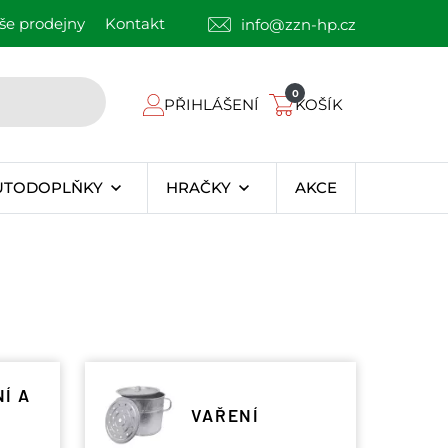
še prodejny
Kontakt
info@zzn-hp.cz
0
PŘIHLÁŠENÍ
KOŠÍK
UTODOPLŇKY
HRAČKY
AKCE
Í A
VAŘENÍ