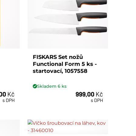
FISKARS Set nožů
Functional Form 5 ks -
startovací, 1057558
Skladem
6
ks
,00
Kč
999,00
Kč
ks
s DPH
s DPH