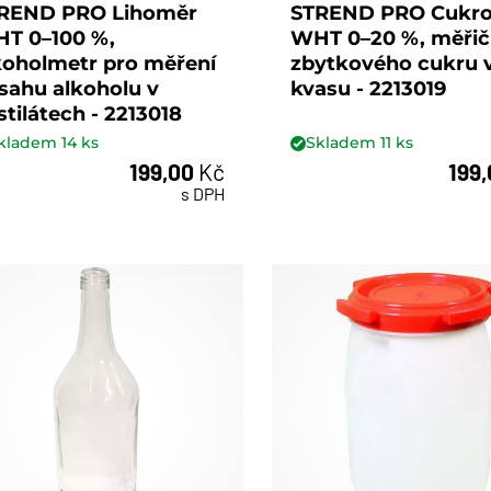
REND PRO Lihoměr
STREND PRO Cukr
T 0–100 %,
WHT 0–20 %, měřič
koholmetr pro měření
zbytkového cukru 
sahu alkoholu v
kvasu - 2213019
stilátech - 2213018
kladem
14
ks
Skladem
11
ks
199,00
Kč
199
ks
ks
s DPH