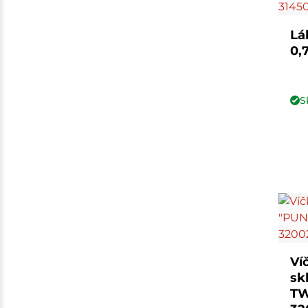
Lá
0,
S
Ví
sk
TW