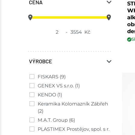
CENA
ST
WH
al
ob
de
-
Kč
S
VÝROBCE
FISKARS
(9)
GENEX VS s.r.o.
(1)
KENDO
(1)
Keramika Kolomazník Zábřeh
(2)
M.A.T. Group
(6)
PLASTIMEX Prostějov, spol. s r.