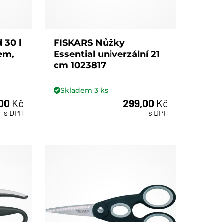
 30 l
FISKARS Nůžky
em,
Essential univerzální 21
cm 1023817
Skladem
3
ks
,00
Kč
299,00
Kč
ks
s DPH
s DPH