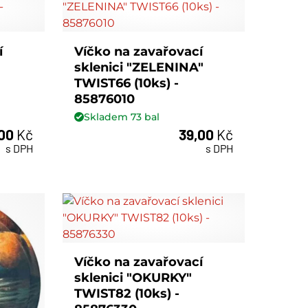
í
Víčko na zavařovací
sklenici "ZELENINA"
TWIST66 (10ks) -
85876010
Skladem
73
bal
,00
Kč
39,00
Kč
bal
s DPH
s DPH
Víčko na zavařovací
sklenici "OKURKY"
TWIST82 (10ks) -