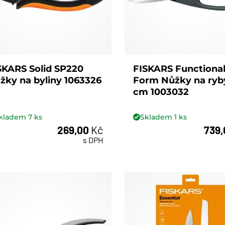
SKARS Solid SP220
FISKARS Functiona
žky na byliny 1063326
Form Nůžky na ryb
cm 1003032
kladem
7
ks
Skladem
1
ks
269,00
Kč
739
ks
ks
s DPH