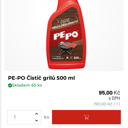
PE-PO Čistič grilů 500 ml
Skladem
65
ks
95,00
Kč
s DPH
190,00
Kč
/
1 l
ks