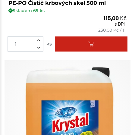
PE-PO Čistič krbových skel 500 ml
Skladem
69
ks
115,00
Kč
s DPH
230,00
Kč
/
1 l
ks