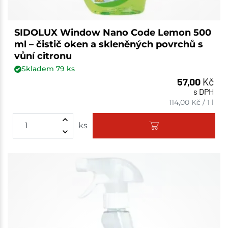
SIDOLUX Window Nano Code Lemon 500
ml – čistič oken a skleněných povrchů s
vůní citronu
Skladem
79
ks
57,00
Kč
s DPH
114,00
Kč
/
1 l
ks