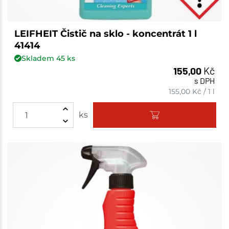
LEIFHEIT Čistič na sklo - koncentrát 1 l
41414
Skladem
45
ks
155,00
Kč
s DPH
155,00
Kč
/
1 l
ks