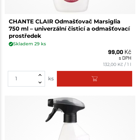
CHANTE CLAIR Odmašťovač Marsiglia
750 ml – univerzální čisticí a odmašťovací
prostředek
Skladem
29
ks
99,00
Kč
s DPH
132,00
Kč
/
1 l
ks