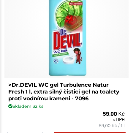
>Dr.DEVIL WC gel Turbulence Natur
Fresh 1 l, extra silný čisticí gel na toalety
proti vodnímu kameni - 7096
Skladem
32
ks
59,00
Kč
s DPH
59,00
Kč
/
1 l