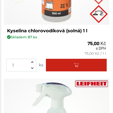
Kyselina chlorovodíková (solná) 1 l
Skladem
87
ks
75,00
Kč
s DPH
75,00
Kč
/
1 l
ks