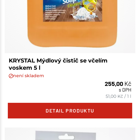
KRYSTAL Mýdlový čistič se včelím
voskem 5 l
není skladem
255,00
Kč
s DPH
51,00
Kč
/
1 l
DETAIL PRODUKTU