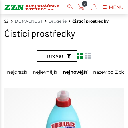
0
MENU
DOMÁCNOST
Drogerie
Čistící prostředky
Čistící prostředky
Filtrovat
nejdražší
nejlevnější
nejnovější
název od Z do 