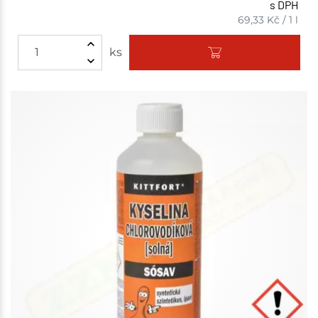
s DPH
69,33
Kč
/
1 l
ks