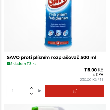
SAVO proti plísním rozprašovač 500 ml
Skladem
113
ks
115,00
Kč
s DPH
230,00
Kč
/
1 l
ks