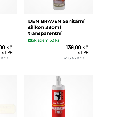
DEN BRAVEN Sanitární
silikon 280ml
transparentní
Skladem
63
ks
,00
Kč
139,00
Kč
s DPH
s DPH
ks
Kč
/
1 l
496,43
Kč
/
1 l