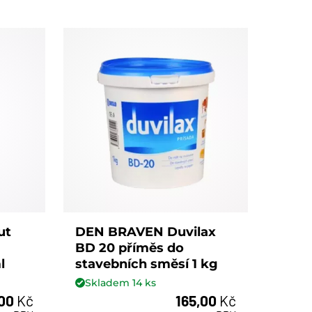
ut
DEN BRAVEN Duvilax
BD 20 příměs do
l
stavebních směsí 1 kg
Skladem
14
ks
,00
Kč
165,00
Kč