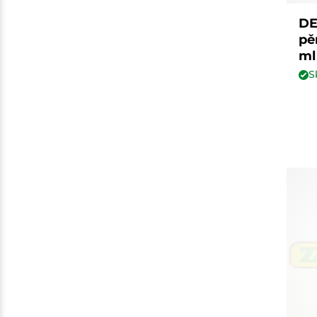
DE
pě
ml
S