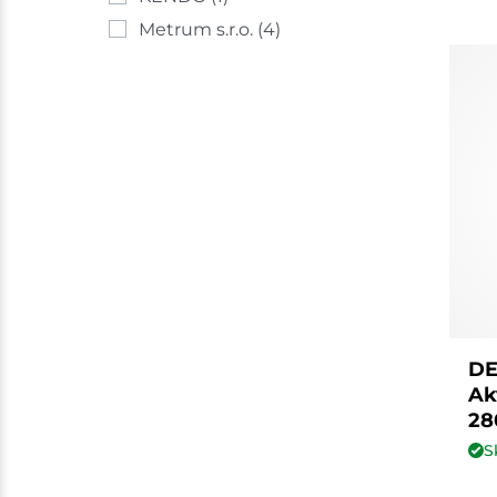
Metrum s.r.o.
(4)
DE
Ak
28
S