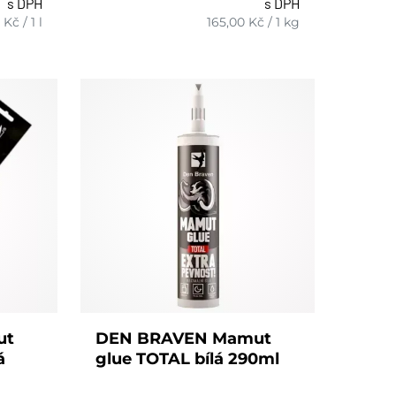
s DPH
s DPH
ks
Kč
/
1 l
165,00
Kč
/
1 kg
ut
DEN BRAVEN Mamut
á
glue TOTAL bílá 290ml