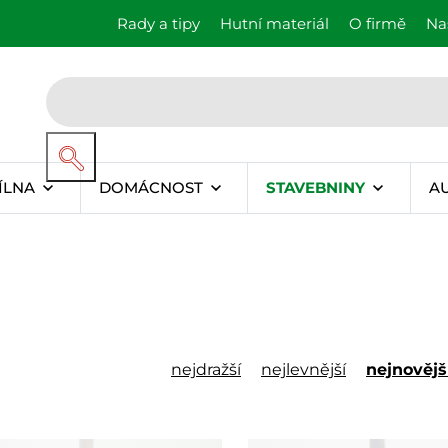
Rady a tipy
Hutní materiál
O firmě
Na
ÍLNA
DOMÁCNOST
STAVEBNINY
A
nejdražší
nejlevnější
nejnovějš