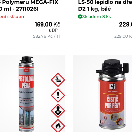
 Polymeru MEGA-FIX
LS-50 lepidlo na dř
0 ml - 27110261
D2 1 kg, bílé
ení skladem
Skladem
8
ks
169,00
Kč
229
s DPH
ks
582,76
Kč
/
1 l
229,00
K