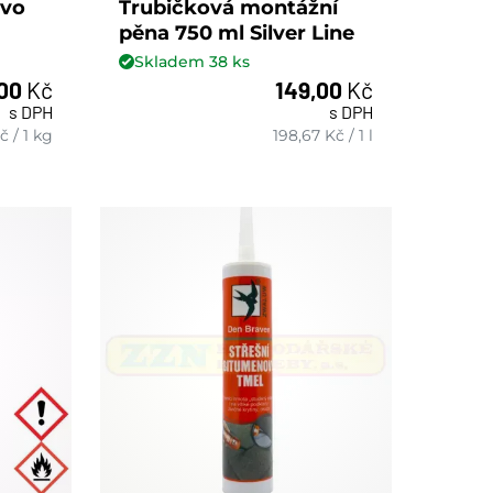
evo
Trubičková montážní
pěna 750 ml Silver Line
Skladem
38
ks
,00
Kč
149,00
Kč
s DPH
s DPH
ks
č
/
1 kg
198,67
Kč
/
1 l