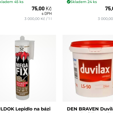
kladem
45
ks
Skladem
24
ks
75,00
Kč
75
s DPH
ks
ks
3 000,00
Kč
/
1 l
3 000,00
LDOK Lepidlo na bázi
DEN BRAVEN Duvil