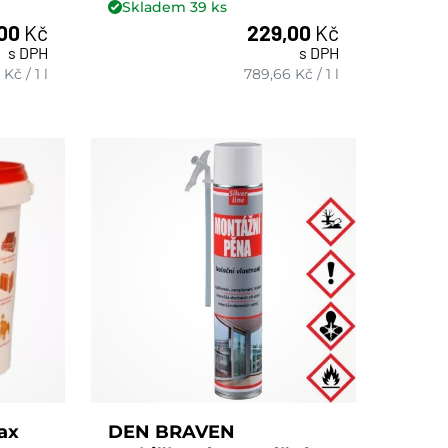
Skladem
39
ks
,00
Kč
229,00
Kč
s DPH
s DPH
ks
Kč
/
1 l
789,66
Kč
/
1 l
ax
DEN BRAVEN