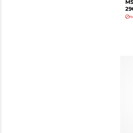
MS
29
n