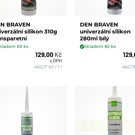
N BRAVEN
DEN BRAVEN
iverzální silikon 310g
univerzální silikon
ansparetní
280ml bílý
kladem
69
ks
Skladem
82
ks
129,00
Kč
129
s DPH
ks
ks
460,71
Kč
/
1 l
460,71