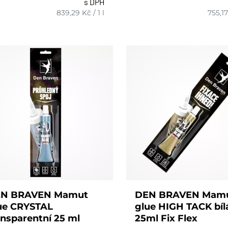
s DPH
ks
ks
839,29
Kč
/
1 l
755,17
N BRAVEN Mamut
DEN BRAVEN Mam
ue CRYSTAL
glue HIGH TACK bíl
ansparentní 25 ml
25ml Fix Flex