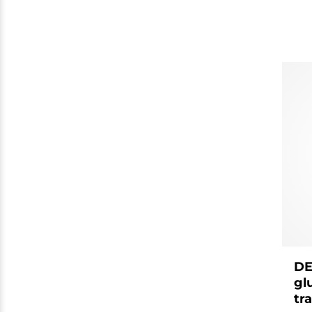
DE
gl
tr