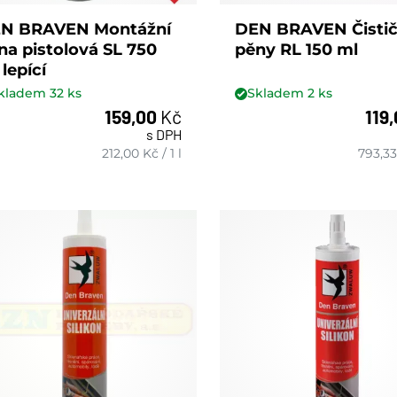
N BRAVEN Montážní
DEN BRAVEN Čisti
na pistolová SL 750
pěny RL 150 ml
 lepící
kladem
32
ks
Skladem
2
ks
159,00
Kč
119
s DPH
ks
ks
212,00
Kč
/
1 l
793,33