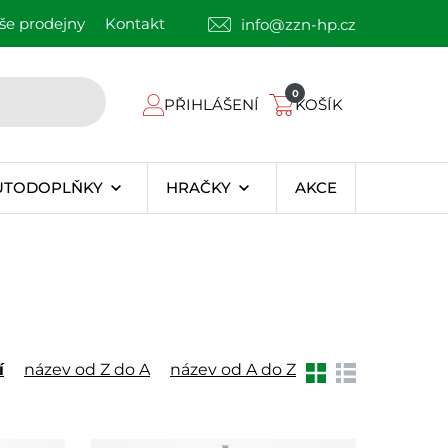
še prodejny
Kontakt
info@zzn-hp.cz
0
PŘIHLÁŠENÍ
KOŠÍK
UTODOPLŇKY
HRAČKY
AKCE
í
název od Z do A
název od A do Z