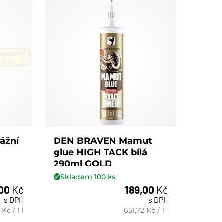
ážní
DEN BRAVEN Mamut
glue HIGH TACK bílá
290ml GOLD
Skladem
100
ks
,00
Kč
189,00
Kč
s DPH
s DPH
ks
Kč
/
1 l
651,72
Kč
/
1 l