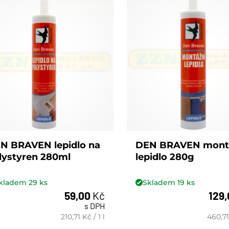
N BRAVEN lepidlo na
DEN BRAVEN mont
lystyren 280ml
lepidlo 280g
kladem
29
ks
Skladem
19
ks
59,00
Kč
129
s DPH
ks
ks
210,71
Kč
/
1 l
460,71