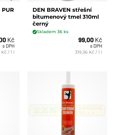
č PUR
DEN BRAVEN střešní
bitumenový tmel 310ml
černý
Skladem
36
ks
,00
Kč
99,00
Kč
s DPH
s DPH
ks
Kč
/
1 l
319,36
Kč
/
1 l