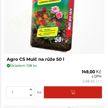
Agro CS Mulč na růže 50 l
Skladem
108
ks
149,00
Kč
s DPH
2,98
Kč
/
1 l
ks