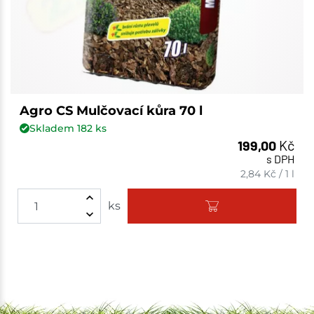
Agro CS Mulčovací kůra 70 l
Skladem
182
ks
199,00
Kč
s DPH
2,84
Kč
/
1 l
ks