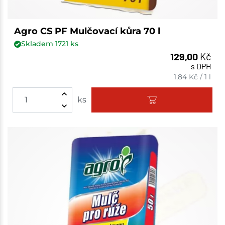
Agro CS PF Mulčovací kůra 70 l
Skladem
1721
ks
129,00
Kč
s DPH
1,84
Kč
/
1 l
ks