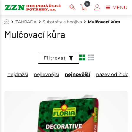
0
MENU
ZAHRADA
Substráty a hnojiva
Mulčovací kůra
Mulčovací kůra
Filtrovat
nejdražší
nejlevnější
nejnovější
název od Z do 