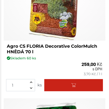
Agro CS FLORIA Decorative ColorMulch
HNĚDÁ 70 l
Skladem
60
ks
259,00
Kč
s DPH
3,70
Kč
/
1 l
ks