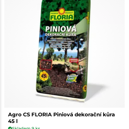
Agro CS FLORIA Piniová dekorační kůra
45 l
Skladem
9
ks