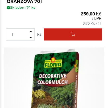
ORANŽOVÁ 70 l
Skladem
74
ks
259,00
Kč
s DPH
3,70
Kč
/
1 l
ks