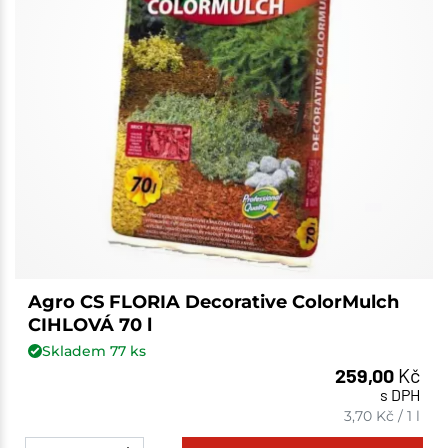
Agro CS FLORIA Decorative ColorMulch
CIHLOVÁ 70 l
Skladem
77
ks
259,00
Kč
s DPH
3,70
Kč
/
1 l