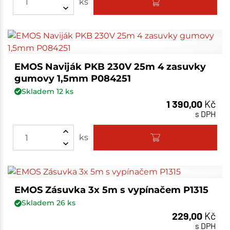
ks
EMOS Naviják PKB 230V 25m 4 zasuvky
gumovy 1,5mm P084251
Skladem
12
ks
1 390,00
Kč
s DPH
ks
EMOS Zásuvka 3x 5m s vypínačem P1315
Skladem
26
ks
229,00
Kč
s DPH