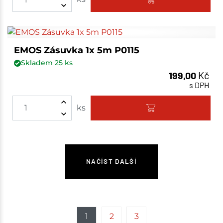
EMOS Zásuvka 1x 5m P0115
Skladem
25
ks
199,00
Kč
s DPH
ks
NAČÍST DALŠÍ
1
2
3