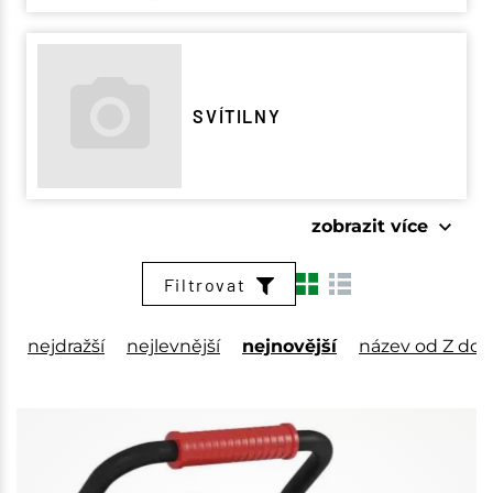
SVÍTILNY
zobrazit více
zobrazit méně
Filtrovat
nejdražší
nejlevnější
nejnovější
název od Z do 