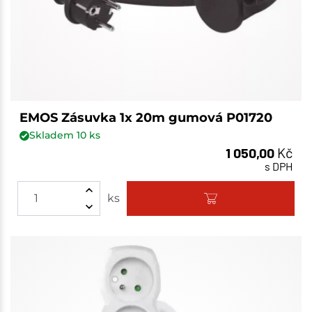
EMOS Zásuvka 1x 20m gumová P01720
Skladem
10
ks
1 050,00
Kč
s DPH
ks