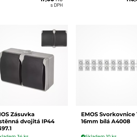
ks
ks
s DPH
OS Zásuvka
EMOS Svorkovnice 
stěnná dvojitá IP44
16mm bílá A4008
397.1
kladem
34
ks
Skladem
10
ks