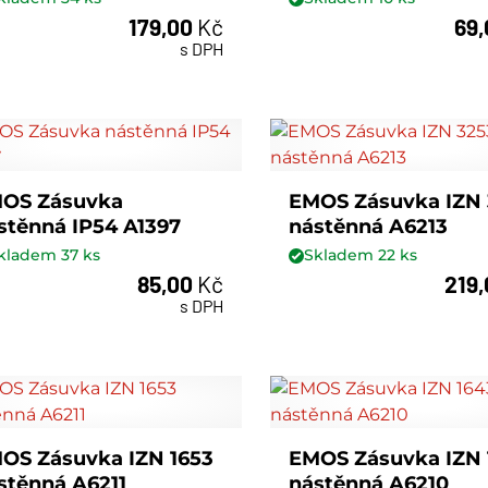
179,00
Kč
69
ks
ks
s DPH
OS Zásuvka
EMOS Zásuvka IZN
stěnná IP54 A1397
nástěnná A6213
kladem
37
ks
Skladem
22
ks
85,00
Kč
219
ks
ks
s DPH
OS Zásuvka IZN 1653
EMOS Zásuvka IZN 
stěnná A6211
nástěnná A6210