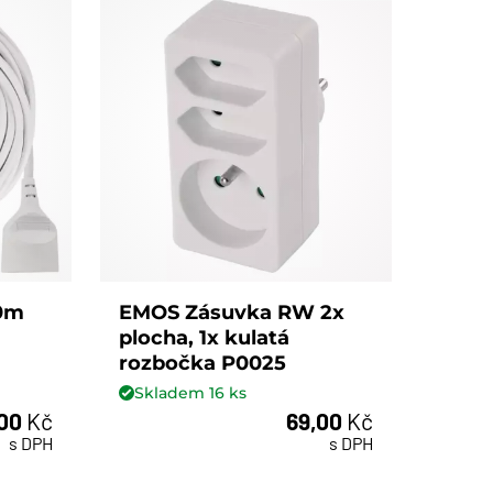
10m
EMOS Zásuvka RW 2x
plocha, 1x kulatá
rozbočka P0025
Skladem
16
ks
,00
Kč
69,00
Kč
ks
s DPH
s DPH