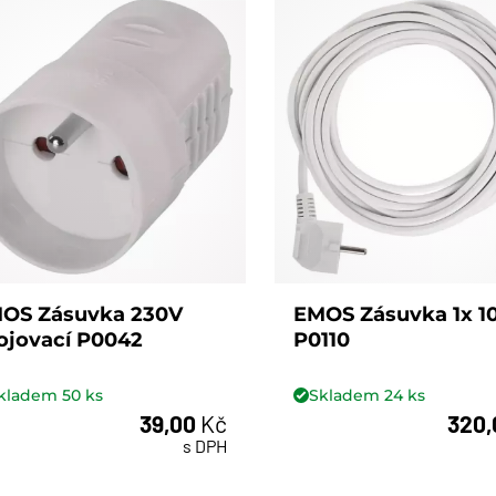
OS Zásuvka 230V
EMOS Zásuvka 1x 
ojovací P0042
P0110
kladem
50
ks
Skladem
24
ks
39,00
Kč
320
ks
ks
s DPH