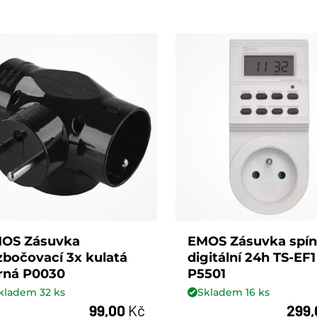
OS Zásuvka
EMOS Zásuvka spín
zbočovací 3x kulatá
digitální 24h TS-EF1
rná P0030
P5501
kladem
32
ks
Skladem
16
ks
99,00
Kč
299
ks
ks