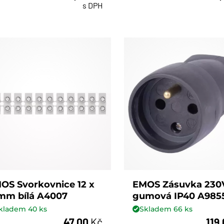
s DPH
OS Svorkovnice 12 x
EMOS Zásuvka 230
mm bílá A4007
gumová IP40 A9855
kladem
40
ks
Skladem
66
ks
47,00
Kč
119