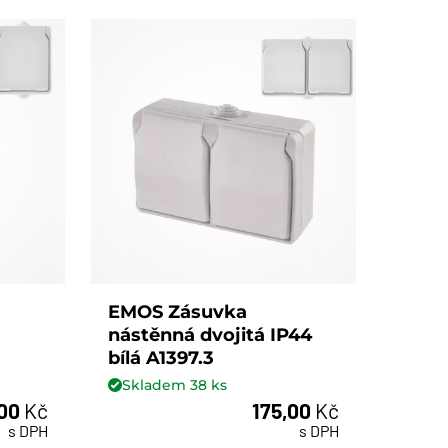
EMOS Zásuvka
nástěnná dvojitá IP44
bílá A1397.3
Skladem
38
ks
,00
Kč
175,00
Kč
ks
s DPH
s DPH