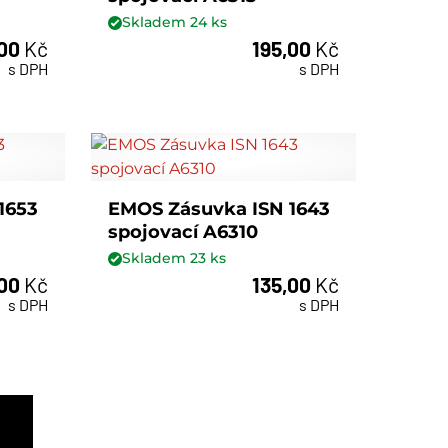
Skladem
24
ks
,00
Kč
195,00
Kč
ks
s DPH
s DPH
1653
EMOS Zásuvka ISN 1643
spojovací A6310
Skladem
23
ks
,00
Kč
135,00
Kč
ks
s DPH
s DPH