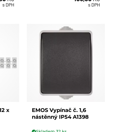
ks
s DPH
s DPH
12 x
EMOS Vypínač č. 1,6
nástěnný IP54 A1398
Skladem
32
ks