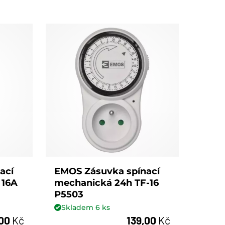
ací
EMOS Zásuvka spínací
 16A
mechanická 24h TF-16
P5503
Skladem
6
ks
,00
Kč
139,00
Kč
ks