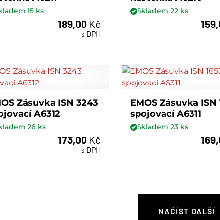
kladem
15
ks
Skladem
22
ks
189,00
Kč
159
ks
ks
s DPH
OS Zásuvka ISN 3243
EMOS Zásuvka ISN 
ojovací A6312
spojovací A6311
kladem
26
ks
Skladem
23
ks
173,00
Kč
169
ks
ks
s DPH
NAČÍST DALŠÍ