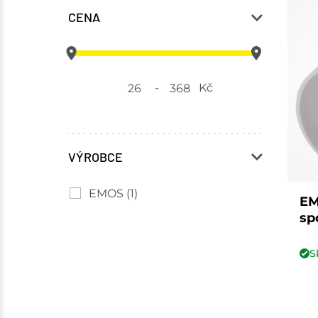
CENA
-
Kč
VÝROBCE
EMOS
(1)
EM
sp
S