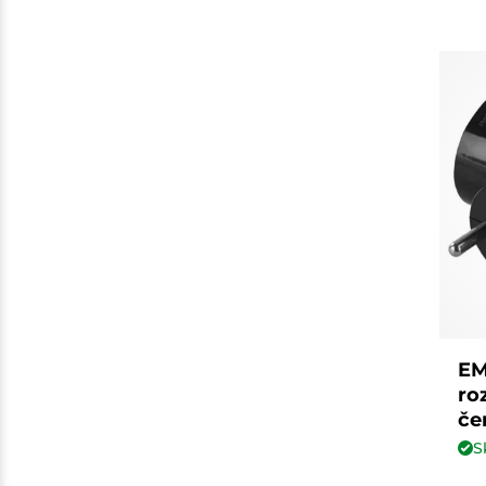
EM
ro
če
S