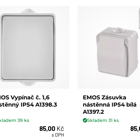
OS Vypínač č. 1,6
EMOS Zásuvka
stěnný IP54 A1398.3
nástěnná IP54 bílá
A1397.2
kladem
39
ks
Skladem
31
ks
85,00
Kč
85
ks
ks
s DPH