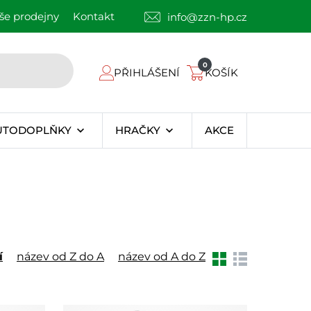
še prodejny
Kontakt
info@zzn-hp.cz
0
PŘIHLÁŠENÍ
KOŠÍK
UTODOPLŇKY
HRAČKY
AKCE
í
název od Z do A
název od A do Z