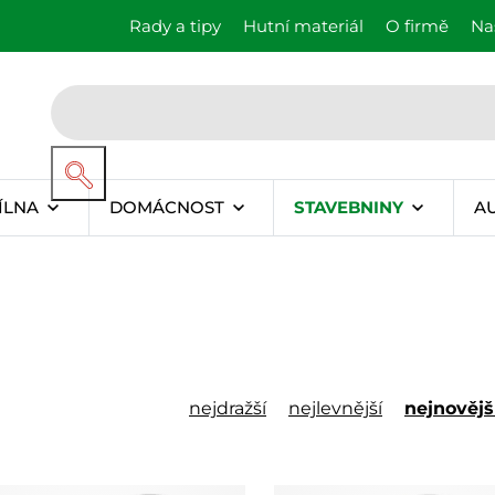
Rady a tipy
Hutní materiál
O firmě
Na
ÍLNA
DOMÁCNOST
STAVEBNINY
A
nejdražší
nejlevnější
nejnovějš