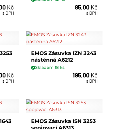
,00
Kč
85,00
Kč
ks
s DPH
s DPH
 3253
EMOS Zásuvka IZN 3243
nástěnná A6212
Skladem
18
ks
,00
Kč
195,00
Kč
ks
s DPH
s DPH
1643
EMOS Zásuvka ISN 3253
spojovací A6313