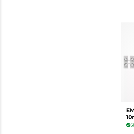
EM
10
S