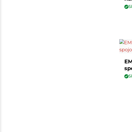
S
EM
sp
S