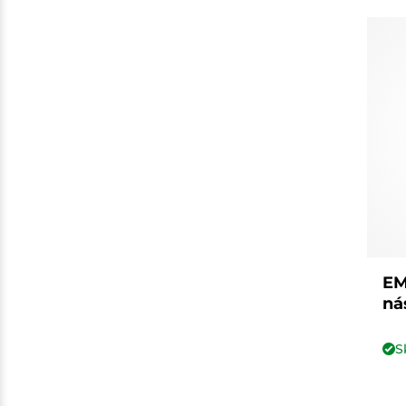
EM
ná
S