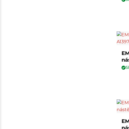
EM
ná
S
EM
ná