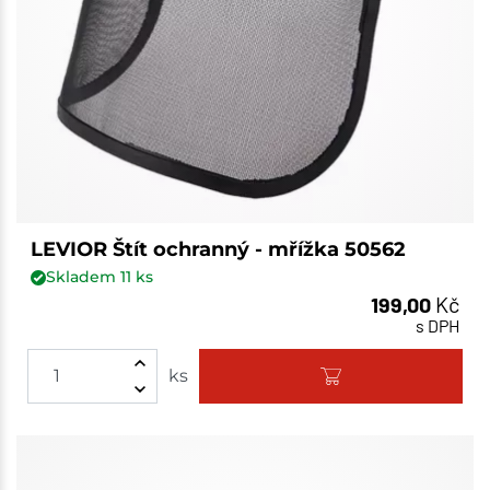
LEVIOR Štít ochranný - mřížka 50562
Skladem
11
ks
199,00
Kč
s DPH
ks