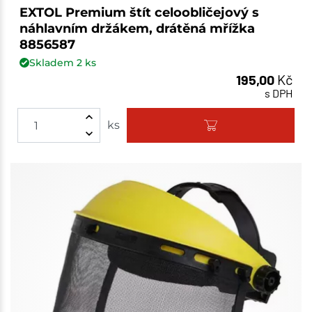
EXTOL Premium štít celoobličejový s
náhlavním držákem, drátěná mřížka
8856587
Skladem
2
ks
195,00
Kč
s DPH
ks