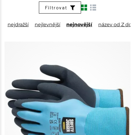
Filtrovat
nejdražší
nejlevnější
nejnovější
název od Z do 