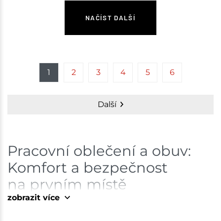
NAČÍST DALŠÍ
1
2
3
4
5
6
Další
Pracovní oblečení a obuv:
Komfort a bezpečnost
na prvním místě
zobrazit více
Správné pracovní oblečení a obuv jsou klíčové
zobrazit méně
pro bezpečnou a pohodlnou práci. Ať už pracujete