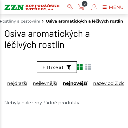
0
MENU
Rostliny a pěstování
Osiva aromatických a léčivých rostlin
Osiva aromatických a
léčivých rostlin
Filtrovat
nejdražší
nejlevnější
nejnovější
název od Z do 
Nebyly nalezeny žádné produkty