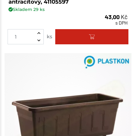
antracitový, 41105597
Skladem
29
ks
43,00
Kč
s DPH
ks