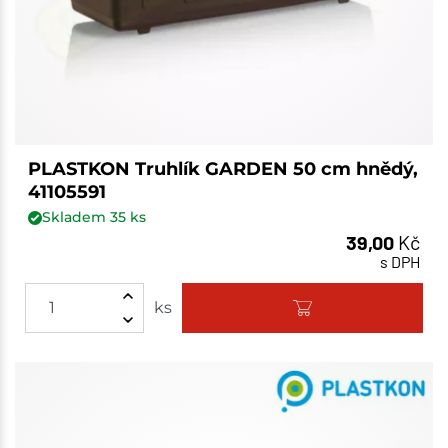
PLASTKON Truhlík GARDEN 50 cm hnědý,
41105591
Skladem
35
ks
39,00
Kč
s DPH
ks