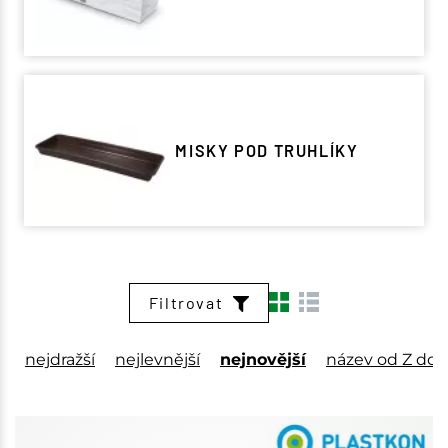
MISKY POD TRUHLÍKY
Filtrovat
nejdražší
nejlevnější
nejnovější
název od Z do 