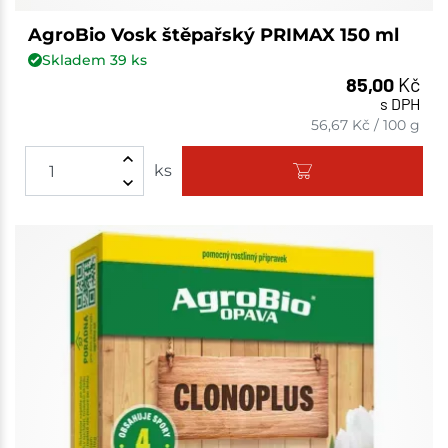
AgroBio Vosk štěpařský PRIMAX 150 ml
Skladem
39
ks
85,00
Kč
s DPH
56,67
Kč
/
100 g
ks