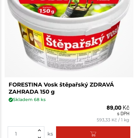
FORESTINA Vosk štěpařský ZDRAVÁ
ZAHRADA 150 g
Skladem
68
ks
89,00
Kč
s DPH
593,33
Kč
/
1 kg
ks