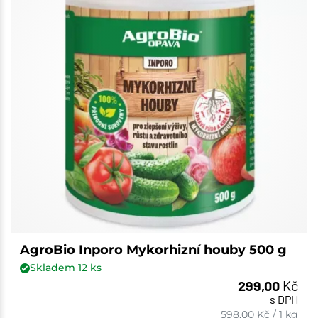
AgroBio Inporo Mykorhizní houby 500 g
Skladem
12
ks
299,00
Kč
s DPH
598,00
Kč
/
1 kg