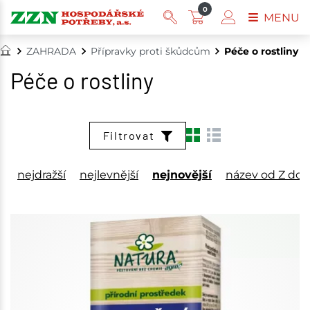
0
MENU
ZAHRADA
Přípravky proti škůdcům
Péče o rostliny
Péče o rostliny
Filtrovat
nejdražší
nejlevnější
nejnovější
název od Z do 