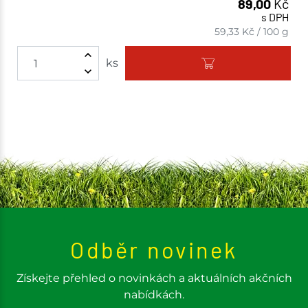
89,00
Kč
s DPH
59,33
Kč
/
100 g
ks
Odběr novinek
Získejte přehled o novinkách a aktuálních akčních
nabídkách.