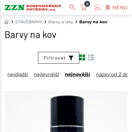
0
MENU
STAVEBNINY
Barvy a laky
Barvy na kov
Barvy na kov
Filtrovat
nejdražší
nejlevnější
nejnovější
název od Z do 