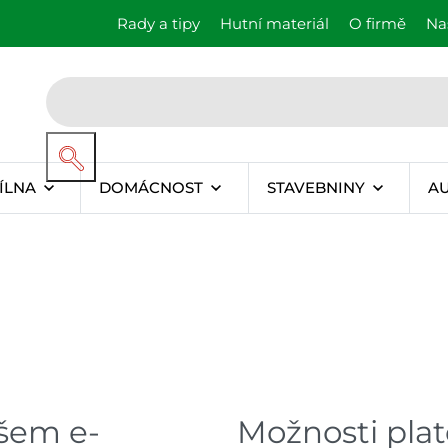
Rady a tipy
Hutní materiál
O firmě
Na
ÍLNA
DOMÁCNOST
STAVEBNINY
A
šem e-
Možnosti pla