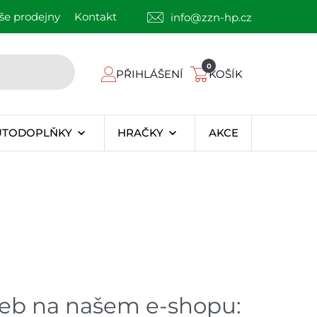
še prodejny
Kontakt
info@zzn-hp.cz
0
PŘIHLÁŠENÍ
KOŠÍK
UTODOPLŇKY
HRAČKY
AKCE
teb na našem e-shopu: