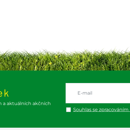
ek
h a aktuálních akčních
Souhlas se zpracováním