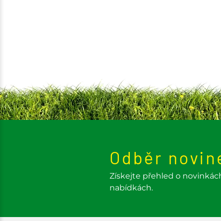
Odběr novin
Získejte přehled o novinkác
nabídkách.