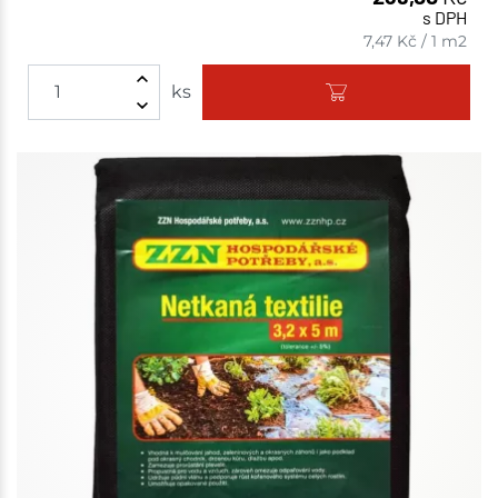
s DPH
7,47
Kč
/
1 m2
ks