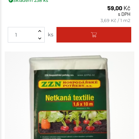
Skladem
238
ks
59,00
Kč
s DPH
3,69
Kč
/
1 m2
ks