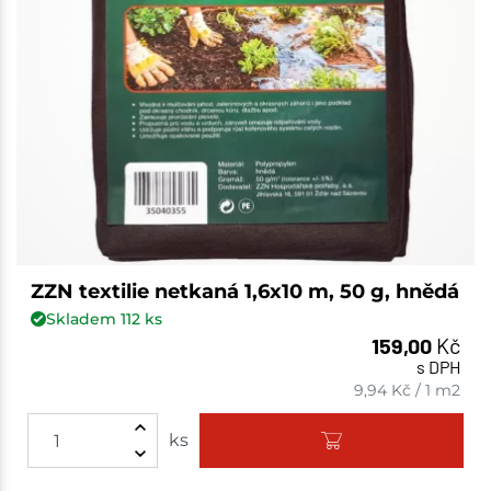
ZZN textilie netkaná 1,6x10 m, 50 g, hnědá
Skladem
112
ks
159,00
Kč
s DPH
9,94
Kč
/
1 m2
ks