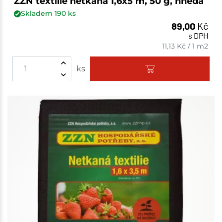
ZZN textilie netkaná 1,6x5 m, 50 g, hnědá
Skladem
190
ks
89,00
Kč
s DPH
11,13
Kč
/
1 m2
ks