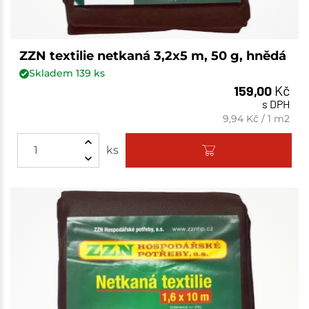
ZZN textilie netkaná 3,2x5 m, 50 g, hnědá
Skladem
139
ks
159,00
Kč
s DPH
9,94
Kč
/
1 m2
ks