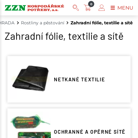
0
MENU
HRADA
Rostliny a pěstování
Zahradní fólie, textilie a sítě
Zahradní fólie, textilie a sítě
NETKANÉ TEXTILIE
OCHRANNÉ A OPĚRNÉ SÍTĚ