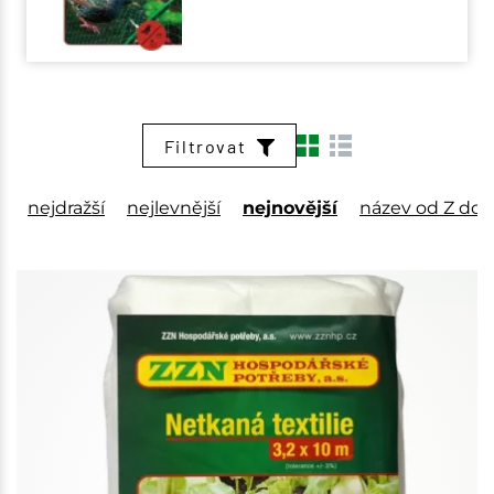
Filtrovat
nejdražší
nejlevnější
nejnovější
název od Z do 