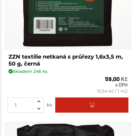
ZZN textilie netkaná s průřezy 1,6x3,5 m,
50 g, černá
Skladem
246
ks
59,00
Kč
s DPH
10,54
Kč
/
1 m2
ks