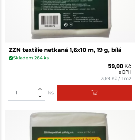
ZZN textilie netkaná 1,6x10 m, 19 g, bílá
Skladem
264
ks
59,00
Kč
s DPH
3,69
Kč
/
1 m2
ks