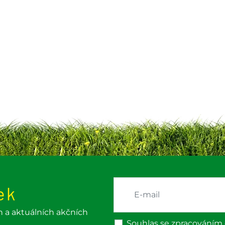
ek
h a aktuálních akčních
Souhlas se zpracováním