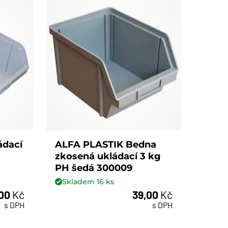
ádací
ALFA PLASTIK Bedna
zkosená ukládací 3 kg
PH šedá 300009
Skladem
16
ks
,00
Kč
39,00
Kč
ks
s DPH
s DPH