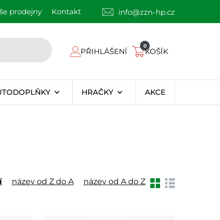
še prodejny
Kontakt
info@zzn-hp.cz
0
PŘIHLÁŠENÍ
KOŠÍK
UTODOPLŇKY
HRAČKY
AKCE
í
název od Z do A
název od A do Z