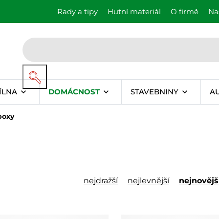
Rady a tipy
Hutní materiál
O firmě
Na
ÍLNA
DOMÁCNOST
STAVEBNINY
A
boxy
nejdražší
nejlevnější
nejnovějš