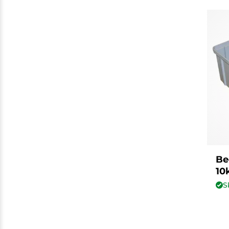
Be
10
S