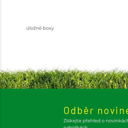
úložné boxy
Odběr novin
Získejte přehled o novinkác
nabídkách.