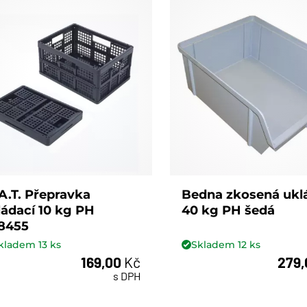
A.T. Přepravka
Bedna zkosená ukl
ládací 10 kg PH
40 kg PH šedá
8455
kladem
13
ks
Skladem
12
ks
169,00
Kč
279
ks
ks
s DPH