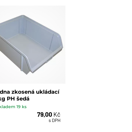
dna zkosená ukládací
kg PH šedá
kladem
19
ks
79,00
Kč
ks
s DPH