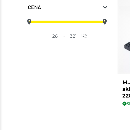
CENA
-
Kč
M.
sk
22
S