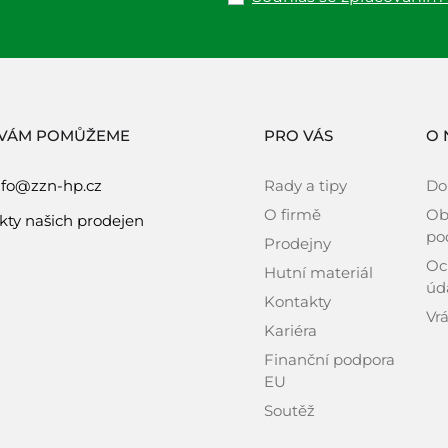
 VÁM POMŮŽEME
PRO VÁS
O 
nfo@zzn-hp.cz
Rady a tipy
Do
O firmě
Ob
kty našich prodejen
po
Prodejny
Oc
Hutní materiál
úd
Kontakty
Vrá
Kariéra
Finanční podpora
EU
Soutěž