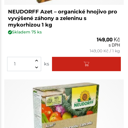
NEUDORFF Azet – organické hnojivo pro
vyvýšené záhony a zeleninu s
mykorhizou 1 kg
Skladem
75
ks
149,00
Kč
s DPH
149,00
Kč
/
1 kg
ks