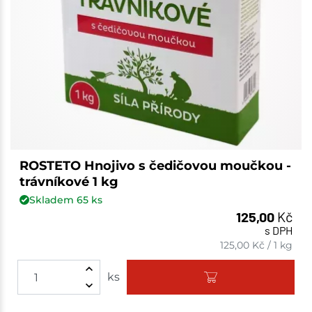
ROSTETO Hnojivo s čedičovou moučkou -
trávníkové 1 kg
Skladem
65
ks
125,00
Kč
s DPH
125,00
Kč
/
1 kg
ks