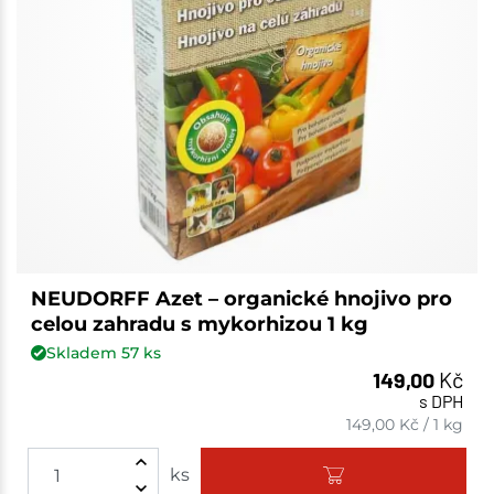
NEUDORFF Azet – organické hnojivo pro
celou zahradu s mykorhizou 1 kg
Skladem
57
ks
149,00
Kč
s DPH
149,00
Kč
/
1 kg
ks