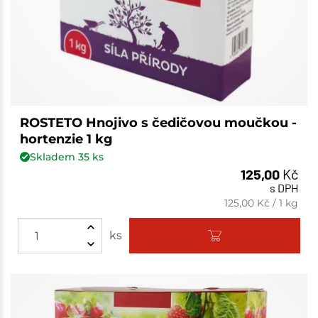
ROSTETO Hnojivo s čedičovou moučkou -
hortenzie 1 kg
Skladem
35
ks
125,00
Kč
s DPH
125,00
Kč
/
1 kg
ks