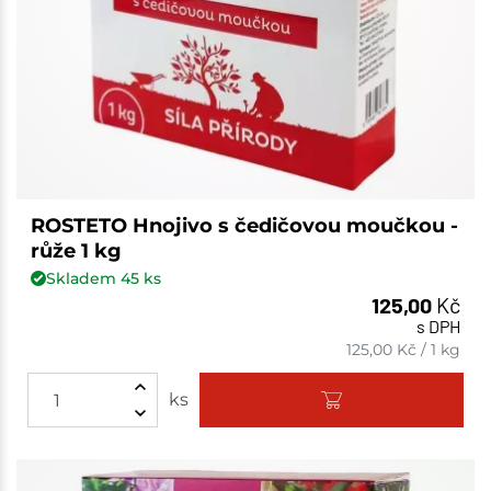
ROSTETO Hnojivo s čedičovou moučkou -
růže 1 kg
Skladem
45
ks
125,00
Kč
s DPH
125,00
Kč
/
1 kg
ks