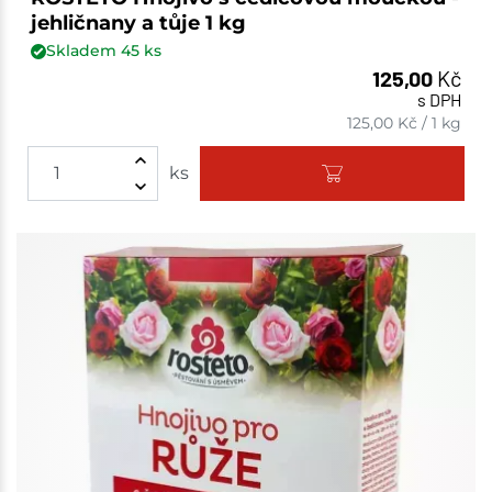
jehličnany a tůje 1 kg
Skladem
45
ks
125,00
Kč
s DPH
125,00
Kč
/
1 kg
ks