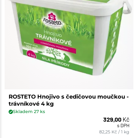
ROSTETO Hnojivo s čedičovou moučkou -
trávníkové 4 kg
Skladem
27
ks
329,00
Kč
s DPH
82,25
Kč
/
1 kg