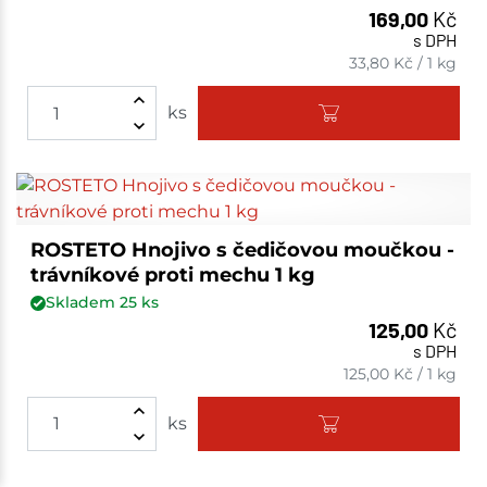
169,00
Kč
s DPH
33,80
Kč
/
1 kg
ks
ROSTETO Hnojivo s čedičovou moučkou -
trávníkové proti mechu 1 kg
Skladem
25
ks
125,00
Kč
s DPH
125,00
Kč
/
1 kg
ks