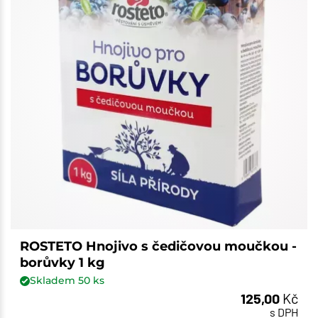
ROSTETO Hnojivo s čedičovou moučkou -
borůvky 1 kg
Skladem
50
ks
125,00
Kč
s DPH