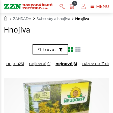
0
MENU
ZAHRADA
Substráty a hnojiva
Hnojiva
Hnojiva
Filtrovat
nejdražší
nejlevnější
nejnovější
název od Z do 