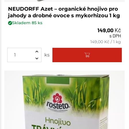
NEUDORFF Azet – organické hnojivo pro
jahody a drobné ovoce s mykorhizou 1 kg
Skladem
85
ks
149,00
Kč
s DPH
149,00
Kč
/
1 kg
ks