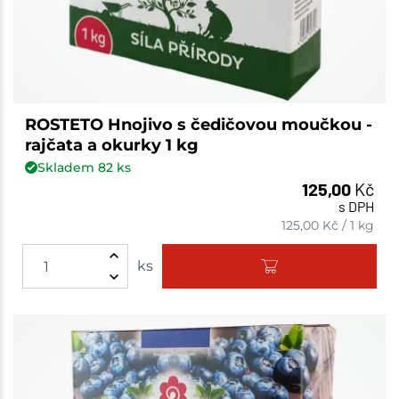
ROSTETO Hnojivo s čedičovou moučkou -
rajčata a okurky 1 kg
Skladem
82
ks
125,00
Kč
s DPH
125,00
Kč
/
1 kg
ks