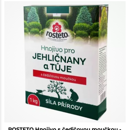
ROSTETO Hnojivo s čedičovou moučkou -