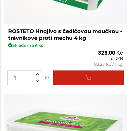
ROSTETO Hnojivo s čedičovou moučkou -
trávníkové proti mechu 4 kg
Skladem
29
ks
329,00
Kč
s DPH
82,25
Kč
/
1 kg
ks