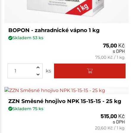
BOPON - zahradnické vápno 1 kg
Skladem
53
ks
75,00
Kč
s DPH
75,00
Kč
/
1 kg
ks
ZZN Směsné hnojivo NPK 15-15-15 - 25 kg
Skladem
75
ks
515,00
Kč
s DPH
20,60
Kč
/
1 kg