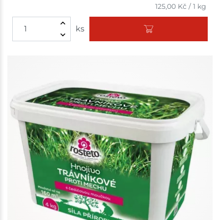
125,00
Kč
/
1 kg
ks