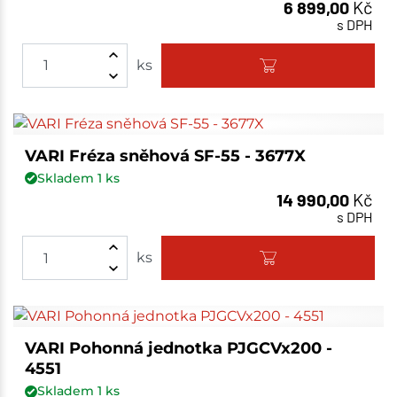
6 899,00
Kč
s DPH
ks
VARI Fréza sněhová SF-55 - 3677X
Skladem
1
ks
14 990,00
Kč
s DPH
ks
VARI Pohonná jednotka PJGCVx200 -
4551
Skladem
1
ks