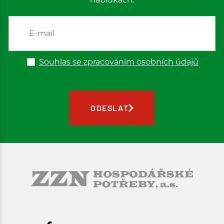
K jeho údržbě jsou klíčové kvalitní sekačky na trávu,
které zajistí pravidelné a rovnoměrné stříhání trávy.
Benzínové sekačky – Ideální pro větší plochy,
nezávislé na připojení k elektřině.
Souhlas se zpracováním osobních údajů
Elektrické sekačky – Skvělé pro menší zahrady
s dostupným elektrickým připojením.
Aku sekačky – Lehká a tichá varianta bez omezení
ODESLAT
kabelem.
Pro zdravý trávník je také důležité pravidelné
provzdušňování, které vám zajistí vertikutátory –
pomohou odstranit mech a podpořit růst nových
travních výhonků.
Zahradní drtiče větví a štípače
dřeva