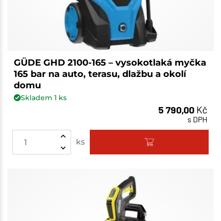
GÜDE GHD 2100-165 – vysokotlaká myčka
165 bar na auto, terasu, dlažbu a okolí
domu
Skladem
1
ks
5 790,00
Kč
s DPH
ks