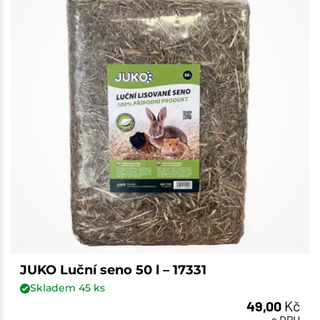
JUKO Luční seno 50 l – 17331
Skladem
45
ks
49,00
Kč
s DPH