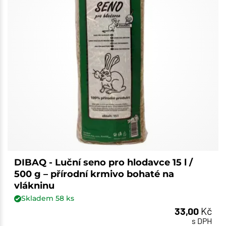
DIBAQ - Luční seno pro hlodavce 15 l /
500 g – přírodní krmivo bohaté na
vlákninu
Skladem
58
ks
33,00
Kč
s DPH