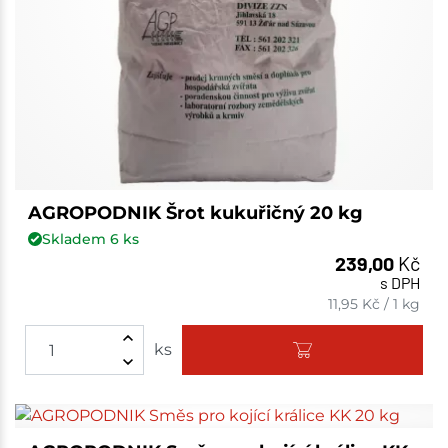
AGROPODNIK Šrot kukuřičný 20 kg
Skladem
6
ks
239,00
Kč
s DPH
11,95
Kč
/
1 kg
ks