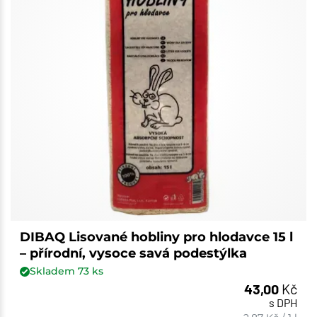
DIBAQ Lisované hobliny pro hlodavce 15 l
– přírodní, vysoce savá podestýlka
Skladem
73
ks
43,00
Kč
s DPH