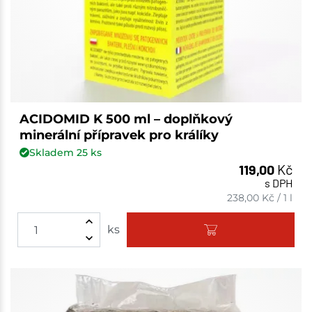
ACIDOMID K 500 ml – doplňkový
minerální přípravek pro králíky
Skladem
25
ks
119,00
Kč
s DPH
238,00
Kč
/
1 l
ks