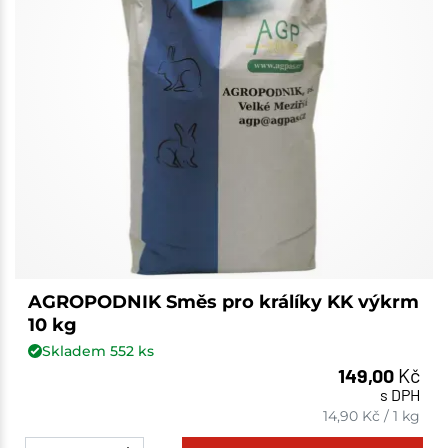
AGROPODNIK Směs pro králíky KK výkrm
10 kg
Skladem
552
ks
149,00
Kč
s DPH
14,90
Kč
/
1 kg