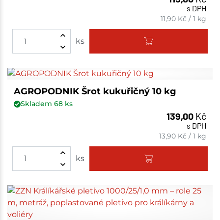
s DPH
11,90
Kč
/
1 kg
ks
AGROPODNIK Šrot kukuřičný 10 kg
Skladem
68
ks
139,00
Kč
s DPH
13,90
Kč
/
1 kg
ks