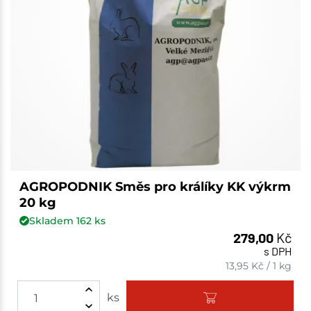
AGROPODNIK Směs pro králíky KK výkrm
20 kg
Skladem
162
ks
279,00
Kč
s DPH
13,95
Kč
/
1 kg
ks