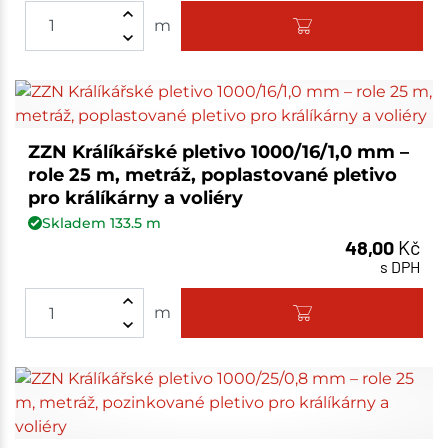
m
ZZN Králíkářské pletivo 1000/16/1,0 mm –
role 25 m, metráž, poplastované pletivo
pro králíkárny a voliéry
Skladem
133.5
m
48,00
Kč
s DPH
m