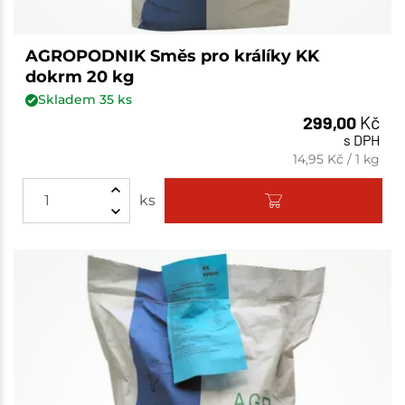
AGROPODNIK Směs pro králíky KK
dokrm 20 kg
Skladem
35
ks
299,00
Kč
s DPH
14,95
Kč
/
1 kg
ks