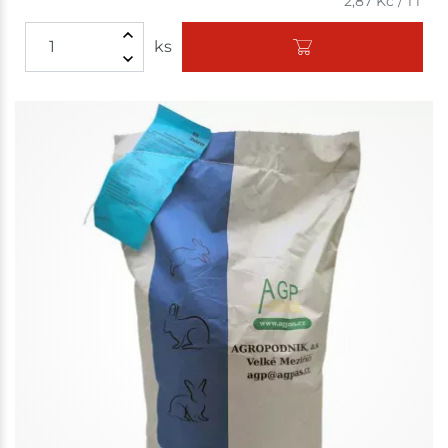
2,87
Kč
/
1 l
ks