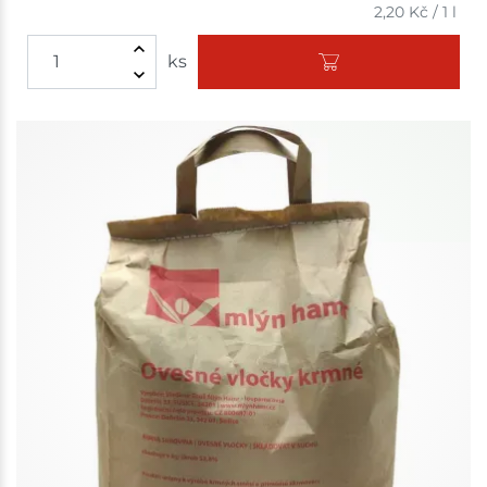
2,20
Kč
/
1 l
ks