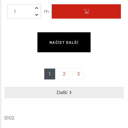
m
NAČÍST DALŠÍ
1
2
3
Další
5102