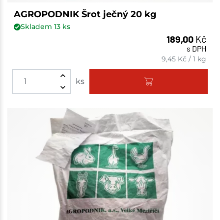
AGROPODNIK Šrot ječný 20 kg
Skladem
13
ks
189,00
Kč
s DPH
9,45
Kč
/
1 kg
ks