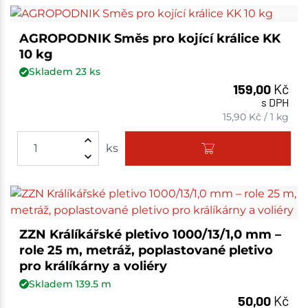
AGROPODNIK Směs pro kojící králice KK
10 kg
Skladem
23
ks
159,00
Kč
s DPH
15,90
Kč
/
1 kg
ks
ZZN Králíkářské pletivo 1000/13/1,0 mm –
role 25 m, metráž, poplastované pletivo
pro králíkárny a voliéry
Skladem
139.5
m
50,00
Kč