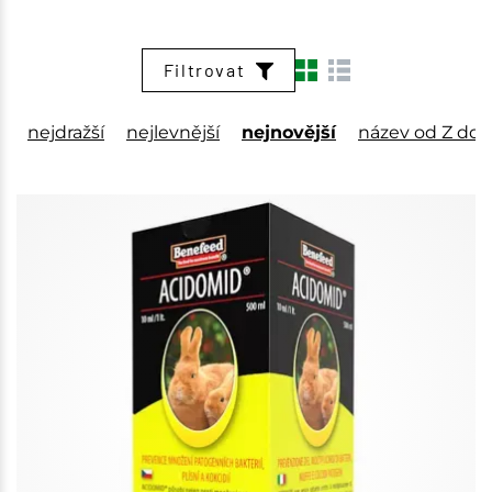
Filtrovat
nejdražší
nejlevnější
nejnovější
název od Z do 