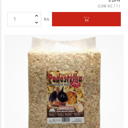
0,98
Kč
/
1 l
ks