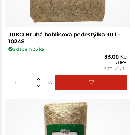
JUKO Hrubá hoblinová podestýlka 30 l -
10248
Skladem
33
ks
83,00
Kč
s DPH
2,77
Kč
/
1 l
ks