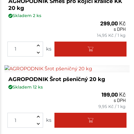
AGROPODNIK Směs pro kojící králice KK
20 kg
Skladem
2
ks
299,00
Kč
s DPH
14,95
Kč
/
1 kg
ks
AGROPODNIK Šrot pšeničný 20 kg
Skladem
12
ks
199,00
Kč
s DPH
9,95
Kč
/
1 kg
ks