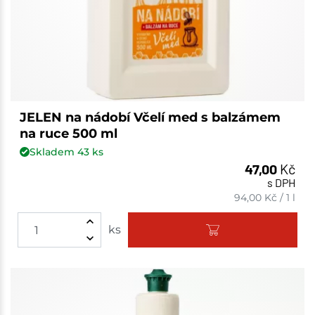
JELEN na nádobí Včelí med s balzámem
na ruce 500 ml
Skladem
43
ks
47,00
Kč
s DPH
94,00
Kč
/
1 l
ks