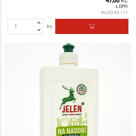
s DPH
94,00
Kč
/
1 l
ks