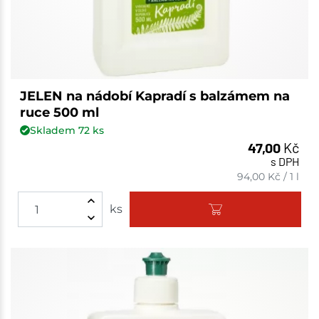
JELEN na nádobí Kapradí s balzámem na
ruce 500 ml
Skladem
72
ks
47,00
Kč
s DPH
94,00
Kč
/
1 l
ks