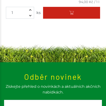
94,00
Kč
/
1 l
ks
Odběr novinek
Získejte přehled o novinkách a aktuálních akčních
nabídkách.