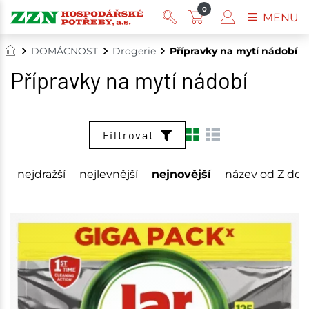
0
MENU
DOMÁCNOST
Drogerie
Přípravky na mytí nádobí
Přípravky na mytí nádobí
Filtrovat
nejdražší
nejlevnější
nejnovější
název od Z do 