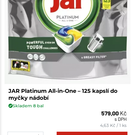
JAR Platinum All-in-One – 125 kapslí do
myčky nádobí
Skladem
8
bal
579,00
Kč
s DPH
4,63
Kč
/
1 ks