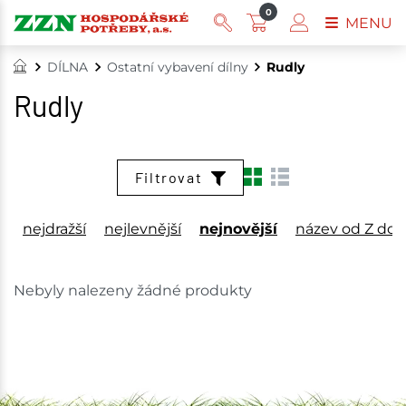
0
MENU
DÍLNA
Ostatní vybavení dílny
Rudly
Rudly
Filtrovat
nejdražší
nejlevnější
nejnovější
název od Z do 
Nebyly nalezeny žádné produkty