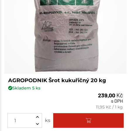
AGROPODNIK Šrot kukuřičný 20 kg
Skladem
5
ks
239,00
Kč
s DPH
11,95
Kč
/
1 kg
ks