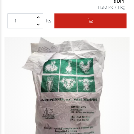
s DPH
11,90
Kč
/
1 kg
ks