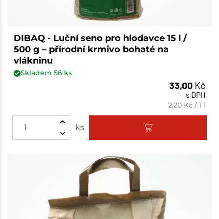
DIBAQ - Luční seno pro hlodavce 15 l /
500 g – přírodní krmivo bohaté na
vlákninu
Skladem
56
ks
33,00
Kč
s DPH
2,20
Kč
/
1 l
ks