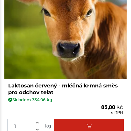
Laktosan červený - mléčná krmná směs
pro odchov telat
Skladem
334.06
kg
83,00
Kč
s DPH
kg