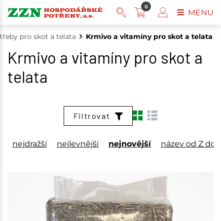
0
MENU
řeby pro skot a telata
Krmivo a vitamíny pro skot a telata
Krmivo a vitamíny pro skot a
telata
Filtrovat
nejdražší
nejlevnější
nejnovější
název od Z do 