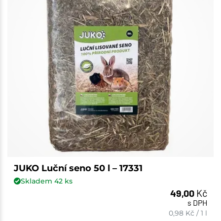
JUKO Luční seno 50 l – 17331
Skladem
42
ks
49,00
Kč
s DPH
0,98
Kč
/
1 l