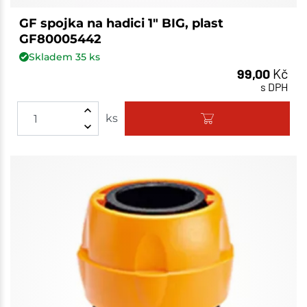
GF spojka na hadici 1" BIG, plast
GF80005442
Skladem
35
ks
99,00
Kč
s DPH
ks