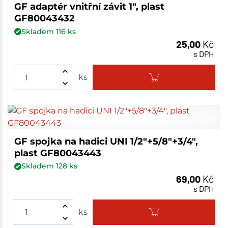
GF adaptér vnitřní závit 1", plast
GF80043432
Skladem
116
ks
25,00
Kč
s DPH
ks
GF spojka na hadici UNI 1/2"+5/8"+3/4",
plast GF80043443
Skladem
128
ks
69,00
Kč
s DPH
ks