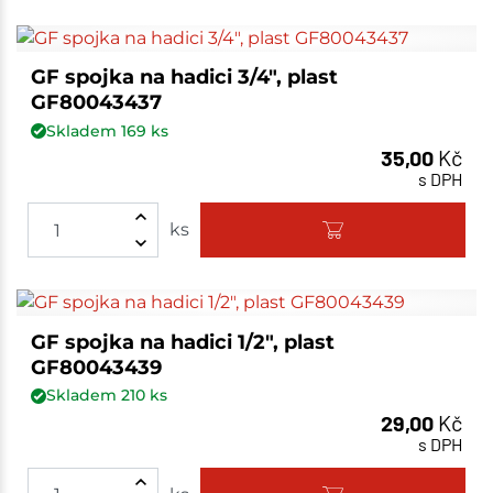
GF spojka na hadici 3/4", plast
GF80043437
Skladem
169
ks
35,00
Kč
s DPH
ks
GF spojka na hadici 1/2", plast
GF80043439
Skladem
210
ks
29,00
Kč
s DPH