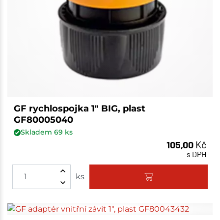
GF rychlospojka 1" BIG, plast
GF80005040
Skladem
69
ks
105,00
Kč
s DPH
ks