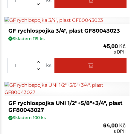
ks
GF rychlospojka 3/4", plast GF80043023
Skladem
119
ks
45,00
Kč
s DPH
ks
GF rychlospojka UNI 1/2"+5/8"+3/4", plast
GF80043027
Skladem
100
ks
64,00
Kč
s DPH