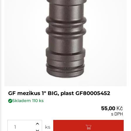
GF mezikus 1" BIG, plast GF80005452
Skladem
110
ks
55,00
Kč
s DPH
ks