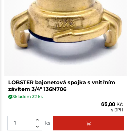
LOBSTER bajonetová spojka s vnitřním
závitem 3/4" 136N706
Skladem
32
ks
65,00
Kč
s DPH
ks