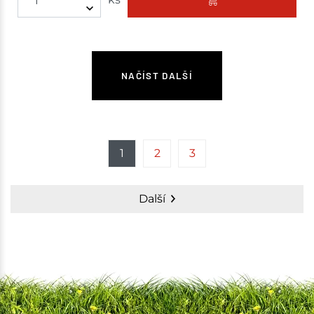
NAČÍST DALŠÍ
1
2
3
Další