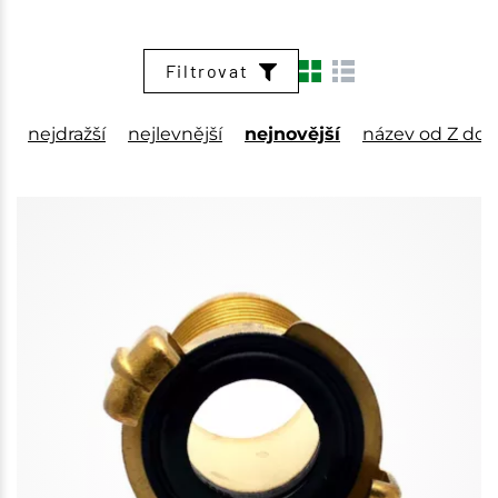
Filtrovat
nejdražší
nejlevnější
nejnovější
název od Z do 