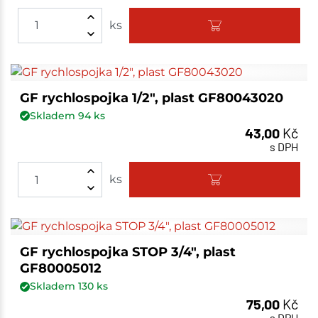
ks
GF rychlospojka 1/2", plast GF80043020
Skladem
94
ks
43,00
Kč
s DPH
ks
GF rychlospojka STOP 3/4", plast
GF80005012
Skladem
130
ks
75,00
Kč
s DPH