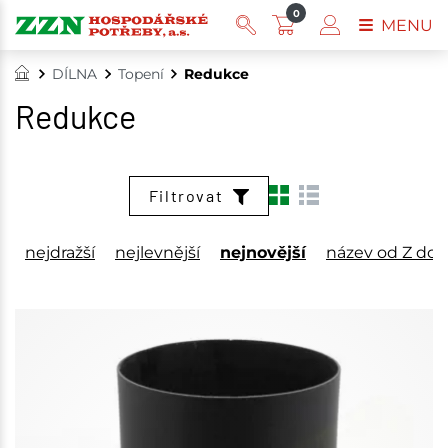
0
MENU
DÍLNA
Topení
Redukce
Redukce
Filtrovat
nejdražší
nejlevnější
nejnovější
název od Z do 