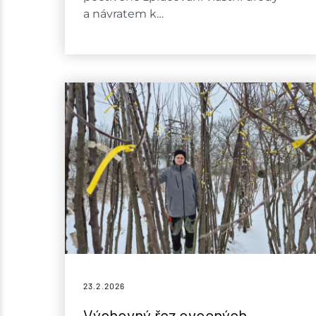
a návratem k…
23.2.
2026
Výchovný řez ovocných