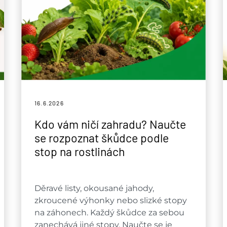
16.6.
2026
Kdo vám ničí zahradu? Naučte
se rozpoznat škůdce podle
stop na rostlinách
Děravé listy, okousané jahody,
zkroucené výhonky nebo slizké stopy
na záhonech. Každý škůdce za sebou
zanechává jiné stopy. Naučte se je