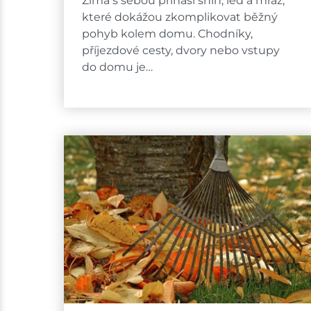
Zima s sebou přináší sníh, led a mráz,
které dokážou zkomplikovat běžný
pohyb kolem domu. Chodníky,
příjezdové cesty, dvory nebo vstupy
do domu je…