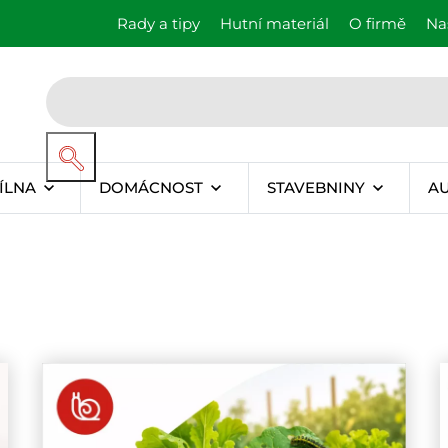
Rady a tipy
Hutní materiál
O firmě
Na
ÍLNA
DOMÁCNOST
STAVEBNINY
A