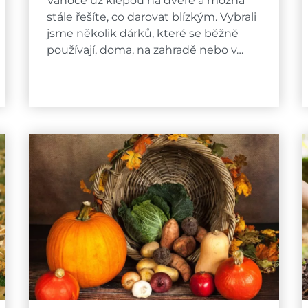
Vánoce už klepou na dveře a možná
stále řešíte, co darovat blízkým. Vybrali
jsme několik dárků, které se běžně
používají, doma, na zahradě nebo v…