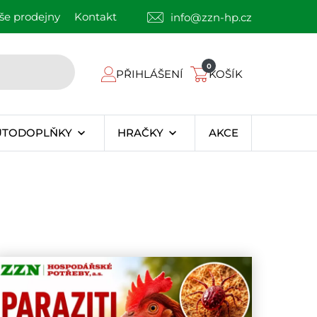
še prodejny
Kontakt
info@zzn-hp.cz
0
PŘIHLÁŠENÍ
KOŠÍK
UTODOPLŇKY
HRAČKY
AKCE