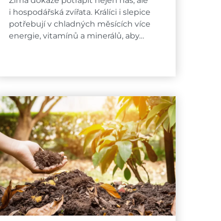
Zima dokáže potrápit nejen nás, ale
i hospodářská zvířata. Králíci i slepice
potřebují v chladných měsících více
energie, vitamínů a minerálů, aby…