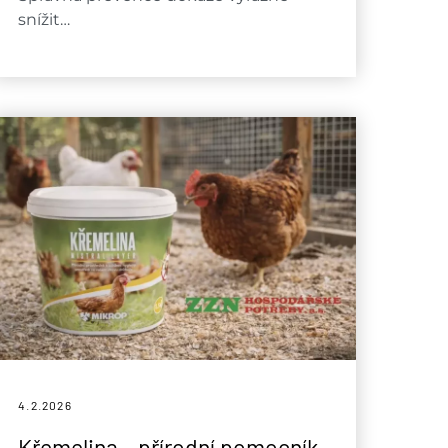
snížit…
4.2.
2026
Křemelina – přírodní pomocník