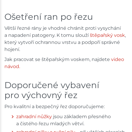
Ošetření ran po řezu
Větší řezné rány je vhodné chránit proti vysychání
a napadení patogeny. K tomu slouží
štěpařský vosk
,
který vytvoří ochrannou vrstvu a podpoří správné
hojení.
Jak pracovat se štěpařským voskem, najdete
v
ideo
návod.
Doporučené vybavení
pro výchovný řez
Pro kvalitní a bezpečný řez doporučujeme:
zahradní nůžky
jsou základem přesného
a čistého řezu mladých větví.