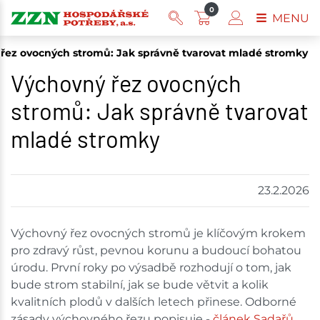
0
MENU
řez ovocných stromů: Jak správně tvarovat mladé stromky
Výchovný řez ovocných
stromů: Jak správně tvarovat
mladé stromky
23.2.2026
Výchovný řez ovocných stromů je klíčovým krokem
pro zdravý růst, pevnou korunu a budoucí bohatou
úrodu. První roky po výsadbě rozhodují o tom, jak
bude strom stabilní, jak se bude větvit a kolik
kvalitních plodů v dalších letech přinese. Odborné
zásady výchovného řezu popisuje -
článek Sadařů