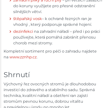
zahradní pilky a ruční pily
– při větších zásazích
do koruny využijete pro přesné odstranění
silnějších větví.
štěpařský vosk
– k ochraně řezných ran je
vhodný , který podporuje správné hojení.
dezinfekci
na zahradní nářadí – před i po práci
používejte, která pomáhá zabránit přenosu
chorob mezi stromy.
Kompletní sortiment pro péči o zahradu najdete
na
www.zznhp.cz
.
Shrnutí
Výchovný řez ovocných stromů je dlouhodobou
investicí do zdravého a stabilního sadu. Správná
technika, kvalitní nářadí a ošetření ran zajistí
stromům pevnou korunu, dobrou vitalitu
a pravidelnou úrodu po mnoho let.