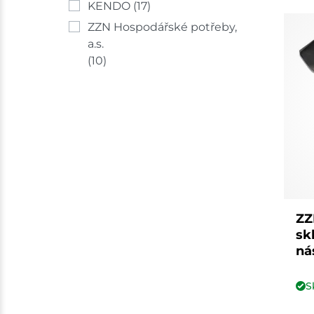
KENDO
(17)
ZZN Hospodářské potřeby,
a.s.
(10)
ZZ
sk
ná
S