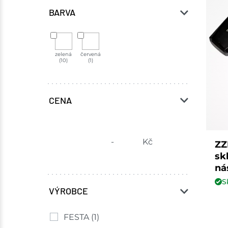
BARVA
zelená
červená
(10)
(1)
CENA
-
Kč
ZZ
sk
ná
S
VÝROBCE
FESTA
(1)