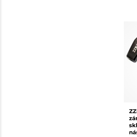
ZZ
zá
sk
ná