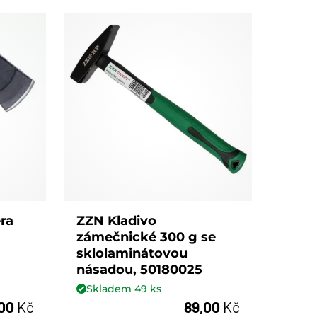
ra
ZZN Kladivo
zámečnické 300 g se
sklolaminátovou
násadou, 50180025
Skladem
49
ks
,00
Kč
89,00
Kč
ks