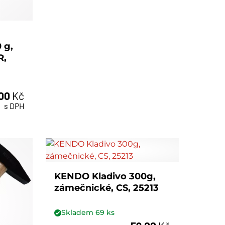
 g,
R,
,00
Kč
s DPH
KENDO Kladivo 300g,
zámečnické, CS, 25213
Skladem
69
ks