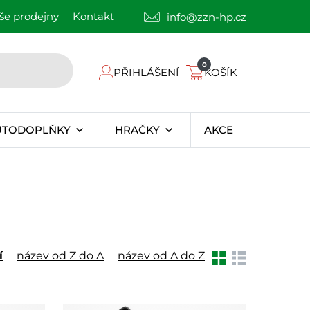
še prodejny
Kontakt
info@zzn-hp.cz
0
PŘIHLÁŠENÍ
KOŠÍK
UTODOPLŇKY
HRAČKY
AKCE
í
název od Z do A
název od A do Z