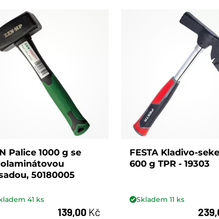
N Palice 1000 g se
FESTA Kladivo-seke
lolaminátovou
600 g TPR - 19303
sadou, 50180005
kladem
41
ks
Skladem
11
ks
139,00
Kč
239
ks
ks