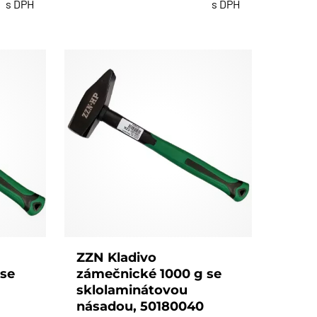
s DPH
s DPH
ZZN Kladivo
 se
zámečnické 1000 g se
sklolaminátovou
násadou, 50180040