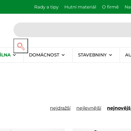
Rady a tipy
Hutní materiál
O firmě
Na
ÍLNA
DOMÁCNOST
STAVEBNINY
A
nejdražší
nejlevnější
nejnovějš