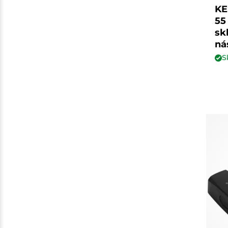
KE
55
sk
ná
S