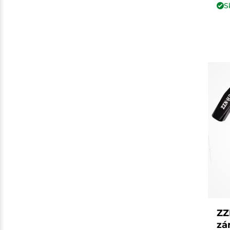
S
ZZ
zá