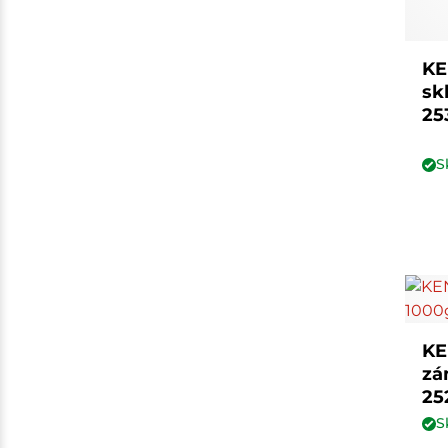
KE
sk
25
S
KE
zá
25
S