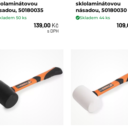
lolaminátovou
sklolaminátovou
sadou, 50180035
násadou, 50180030
kladem
50
ks
Skladem
44
ks
139,00
Kč
109
ks
ks
s DPH