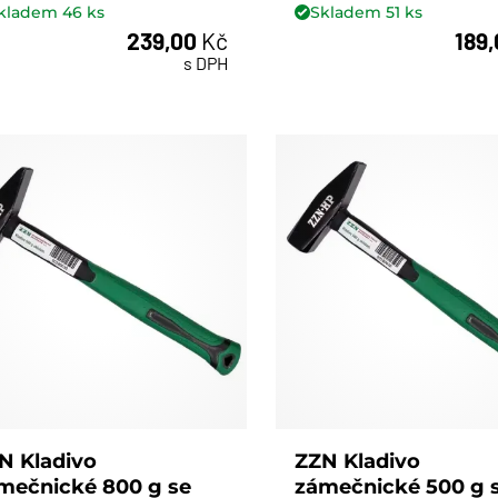
kladem
46
ks
Skladem
51
ks
239,00
Kč
189
ks
ks
s DPH
N Kladivo
ZZN Kladivo
mečnické 800 g se
zámečnické 500 g 