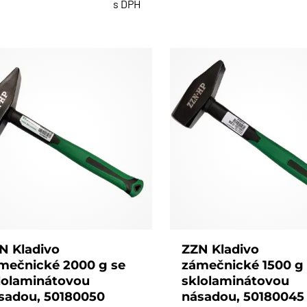
s DPH
N Kladivo
ZZN Kladivo
mečnické 2000 g se
zámečnické 1500 g
lolaminátovou
sklolaminátovou
sadou, 50180050
násadou, 50180045