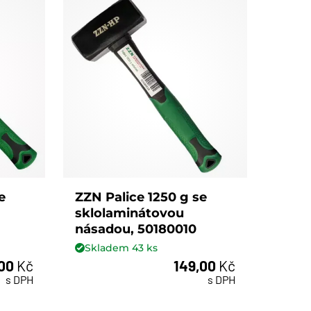
e
ZZN Palice 1250 g se
sklolaminátovou
násadou, 50180010
Skladem
43
ks
,00
Kč
149,00
Kč
ks
s DPH
s DPH