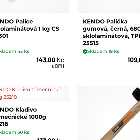
NDO Palice
KENDO Palička
lolaminátová 1 kg CS
gumová, černá, 680
301
sklolaminátová, TP
25515
kladem
43
ks
Skladem
19
ks
143,00
Kč
109
ks
ks
s DPH
NDO Kladivo
mečnické 1000g
218
kladem
50
ks