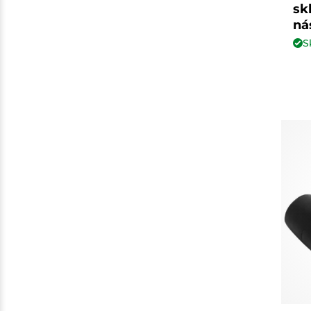
sk
ná
S