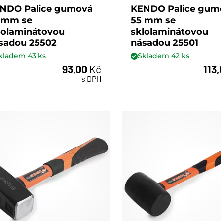
NDO Palice gumová
KENDO Palice gum
 mm se
55 mm se
lolaminátovou
sklolaminátovou
sadou 25502
násadou 25501
kladem
43
ks
Skladem
42
ks
93,00
Kč
113
ks
ks
s DPH