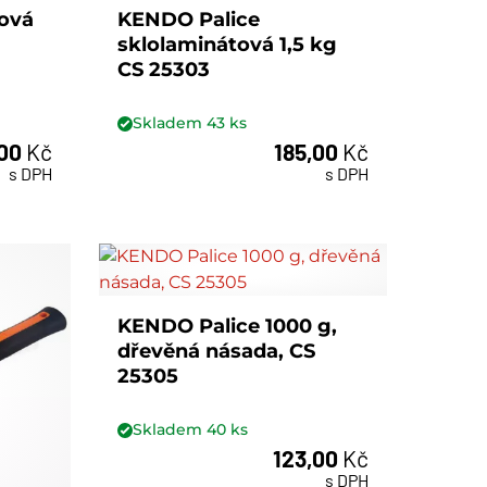
ová
KENDO Palice
sklolaminátová 1,5 kg
CS 25303
Skladem
43
ks
,00
Kč
185,00
Kč
ks
s DPH
s DPH
KENDO Palice 1000 g,
dřevěná násada, CS
25305
Skladem
40
ks
123,00
Kč
ks
s DPH