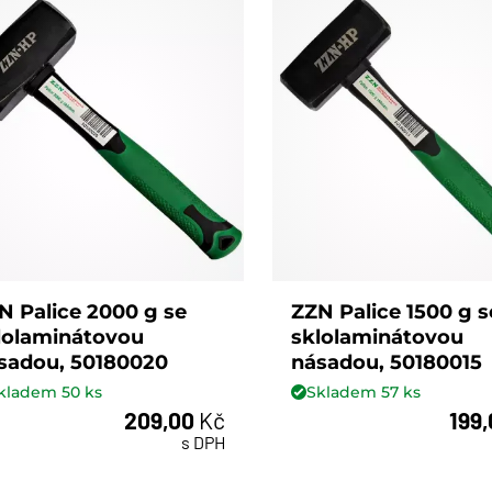
N Palice 2000 g se
ZZN Palice 1500 g s
lolaminátovou
sklolaminátovou
sadou, 50180020
násadou, 50180015
kladem
50
ks
Skladem
57
ks
209,00
Kč
199
ks
ks
s DPH