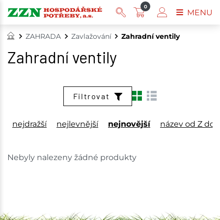
0
MENU
ZAHRADA
Zavlažování
Zahradní ventily
Zahradní ventily
Filtrovat
nejdražší
nejlevnější
nejnovější
název od Z do 
Nebyly nalezeny žádné produkty