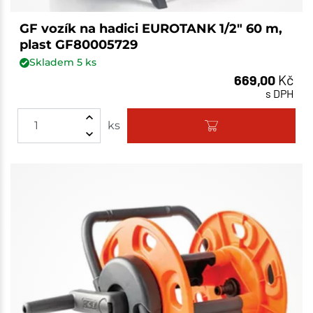
GF vozík na hadici EUROTANK 1/2" 60 m,
plast GF80005729
Skladem
5
ks
669,00
Kč
s DPH
ks