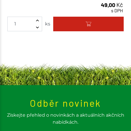
49,00
Kč
s DPH
ks
Odběr novinek
Získejte přehled o novinkách a aktuálních akčních
nabídkách.