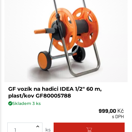
GF vozík na hadici IDEA 1/2" 60 m,
plast/kov GF80005788
Skladem
3
ks
999,00
Kč
s DPH
ks