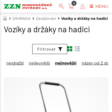
0
MENU
ZAHRADA
Zavlažování
Vozíky a držáky na hadici
Vozíky a držáky na hadici
Filtrovat
nejdražší
nejlevnější
nejnovější
název od Z do 