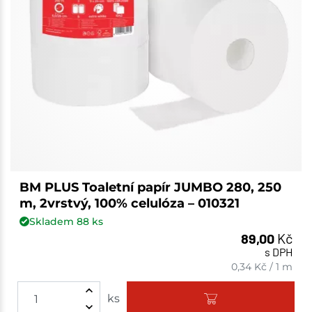
BM PLUS Toaletní papír JUMBO 280, 250
m, 2vrstvý, 100% celulóza – 010321
Skladem
88
ks
89,00
Kč
s DPH
0,34
Kč
/
1 m
ks