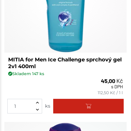
MITIA for Men Ice Challenge sprchový gel
2v1 400ml
Skladem
147
ks
45,00
Kč
s DPH
112,50
Kč
/
1 l
ks