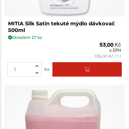
MITIA Silk Satin tekuté mýdlo dávkovač
500ml
Skladem
27
ks
53,00
Kč
s DPH
106,00
Kč
/
1 l
ks