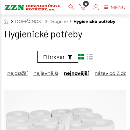
0
MENU
DOMÁCNOST
Drogerie
Hygienické potřeby
Hygienické potřeby
Filtrovat
nejdražší
nejlevnější
nejnovější
název od Z do 