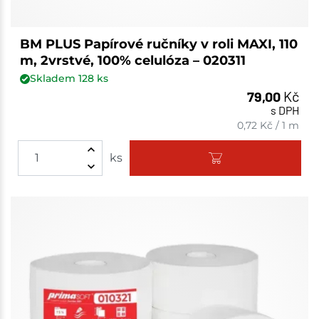
BM PLUS Papírové ručníky v roli MAXI, 110
m, 2vrstvé, 100% celulóza – 020311
Skladem
128
ks
79,00
Kč
s DPH
0,72
Kč
/
1 m
ks