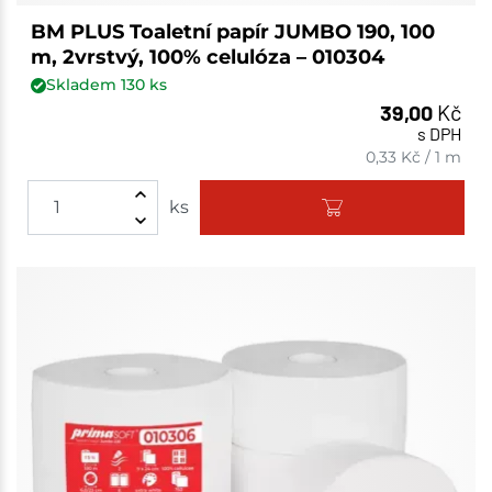
BM PLUS Toaletní papír JUMBO 190, 100
m, 2vrstvý, 100% celulóza – 010304
Skladem
130
ks
39,00
Kč
s DPH
0,33
Kč
/
1 m
ks