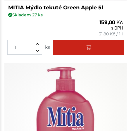
MITIA Mýdlo tekuté Green Apple 5l
Skladem
27
ks
159,00
Kč
s DPH
31,80
Kč
/
1 l
ks