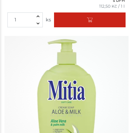
112,50
Kč
/
1 l
ks