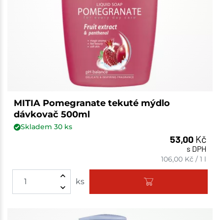
MITIA Pomegranate tekuté mýdlo
dávkovač 500ml
Skladem
30
ks
53,00
Kč
s DPH
106,00
Kč
/
1 l
ks