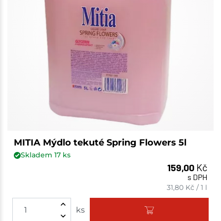
MITIA Mýdlo tekuté Spring Flowers 5l
Skladem
17
ks
159,00
Kč
s DPH
31,80
Kč
/
1 l
ks