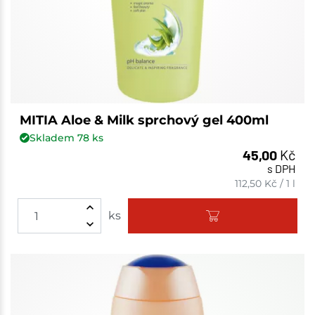
MITIA Aloe & Milk sprchový gel 400ml
Skladem
78
ks
45,00
Kč
s DPH
112,50
Kč
/
1 l
ks