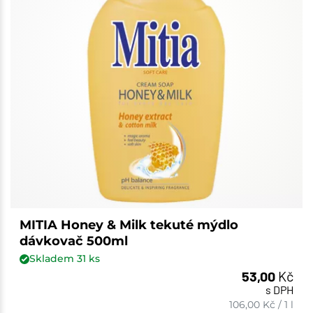
MITIA Honey & Milk tekuté mýdlo
dávkovač 500ml
Skladem
31
ks
53,00
Kč
s DPH
106,00
Kč
/
1 l