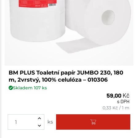
BM PLUS Toaletní papír JUMBO 230, 180
m, 2vrstvý, 100% celulóza – 010306
Skladem
107
ks
59,00
Kč
s DPH
0,33
Kč
/
1 m
ks