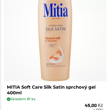
MITIA Soft Care Silk Satin sprchový gel
400ml
Skladem
81
ks
45,00
Kč
s DPH