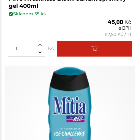
gel 400ml
Skladem
55
ks
45,00
Kč
s DPH
112,50
Kč
/
1 l
ks