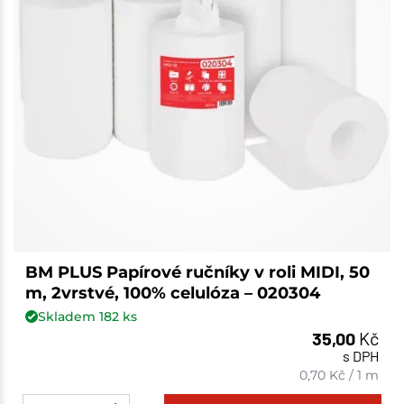
BM PLUS Papírové ručníky v roli MIDI, 50
m, 2vrstvé, 100% celulóza – 020304
Skladem
182
ks
35,00
Kč
s DPH
0,70
Kč
/
1 m