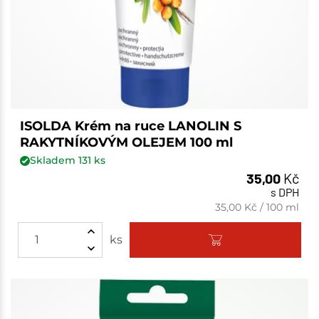
ISOLDA Krém na ruce LANOLIN S
RAKYTNÍKOVÝM OLEJEM 100 ml
Skladem
131
ks
35,00
Kč
s DPH
35,00
Kč
/
100 ml
ks