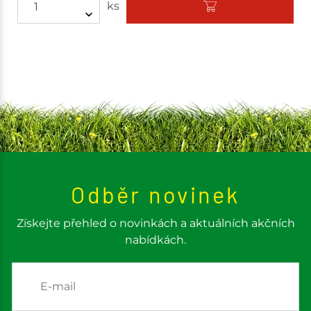
ks
Odběr novinek
Získejte přehled o novinkách a aktuálních akčních
nabídkách.