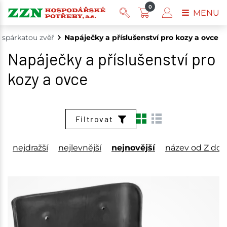
0
MENU
 spárkatou zvěř
Napáječky a příslušenství pro kozy a ovce
Napáječky a příslušenství pro
kozy a ovce
Filtrovat
nejdražší
nejlevnější
nejnovější
název od Z do 