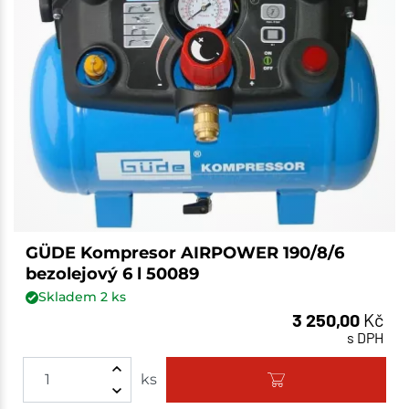
GÜDE Kompresor AIRPOWER 190/8/6
bezolejový 6 l 50089
Skladem
2
ks
3 250,00
Kč
s DPH
ks