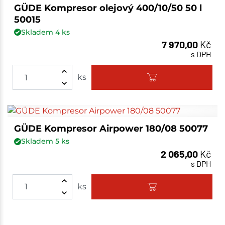
GÜDE Kompresor olejový 400/10/50 50 l
50015
Skladem
4
ks
7 970,00
Kč
s DPH
ks
GÜDE Kompresor Airpower 180/08 50077
Skladem
5
ks
2 065,00
Kč
s DPH
ks