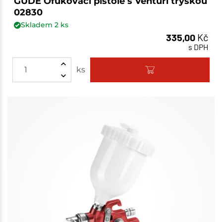
GÜDE Ofukovací pistole s Venturi tryskou
02830
Skladem
2
ks
335,00
Kč
s DPH
ks