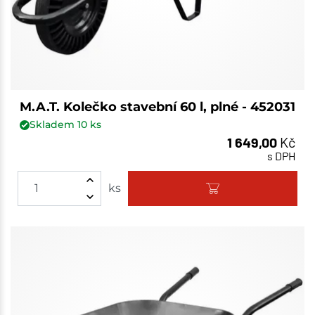
M.A.T. Kolečko stavební 60 l, plné - 452031
Skladem
10
ks
1 649,00
Kč
s DPH
ks