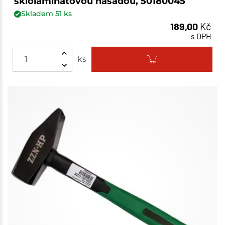
sklolaminátovou násadou, 50180045
Skladem
51
ks
189,00
Kč
s DPH
ks