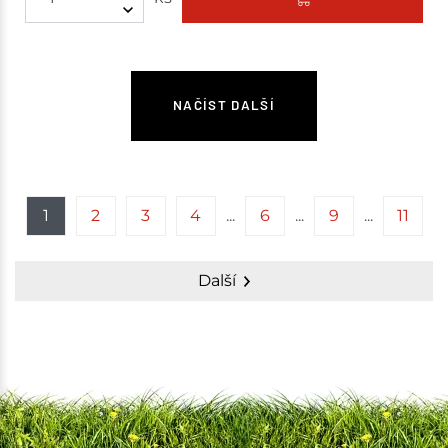
NAČÍST DALŠÍ
1
2
3
4
6
9
11
Další