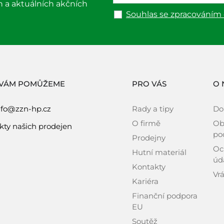
h a aktuálních akčních
Souhlas se zpracováním
 VÁM POMŮŽEME
PRO VÁS
O 
nfo@zzn-hp.cz
Rady a tipy
Do
O firmě
Ob
kty našich prodejen
po
Prodejny
Oc
Hutní materiál
úd
Kontakty
Vrá
Kariéra
Finanční podpora
EU
Soutěž