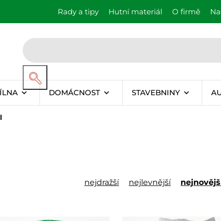
Rady a tipy
Hutní materiál
O firmě
Na
ÍLNA
DOMÁCNOST
STAVEBNINY
A
l
nejdražší
nejlevnější
nejnovějš