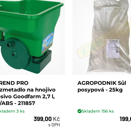
REND PRO
AGROPODNIK Sůl
zmetadlo na hnojivo
posypová - 25kg
osivo Goodfarm 2,7 l,
/ABS - 211857
kladem
3
ks
Skladem
156
ks
399,00
Kč
199
ks
ks
s DPH