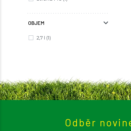
OBJEM
2,7 l
(1)
Odběr novin