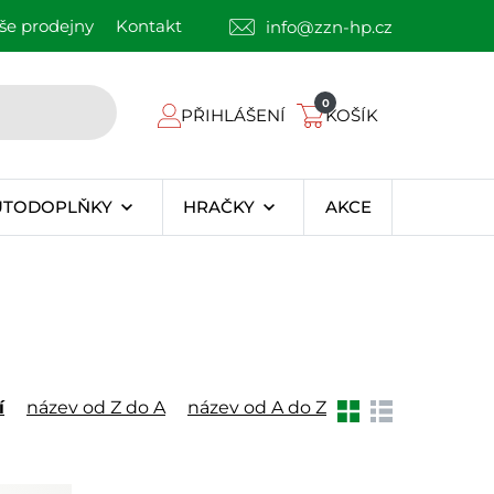
še prodejny
Kontakt
info@zzn-hp.cz
0
PŘIHLÁŠENÍ
KOŠÍK
UTODOPLŇKY
HRAČKY
AKCE
í
název od Z do A
název od A do Z