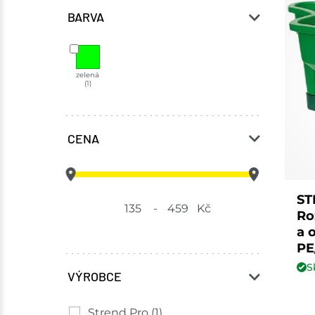
BARVA
zelená
(1)
CENA
ST
-
Kč
Ro
a 
PE
S
VÝROBCE
Strend Pro
(1)