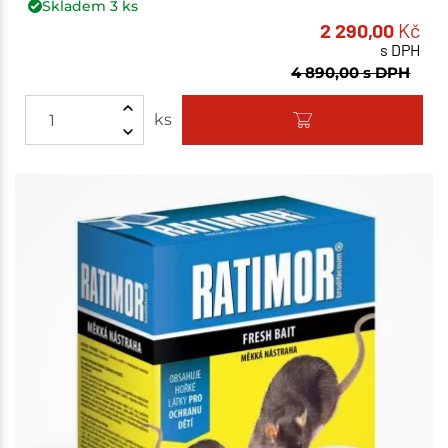
Skladem
3
ks
2 290,00
Kč
s DPH
4 890,00
s DPH
ks