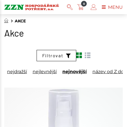
0
MENU
AKCE
Akce
Filtrovat
nejdražší
nejlevnější
nejnovější
název od Z do 