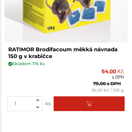
RATIMOR Brodifacoum měkká návnada
150 g v krabičce
Skladem
174
ks
54,00
Kč
s DPH
79,00
s DPH
36,00
Kč
/
100 g
ks