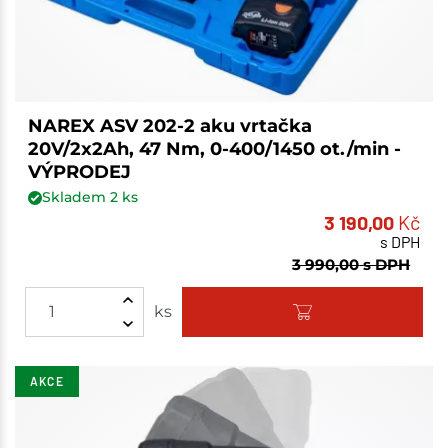
NAREX ASV 202-2 aku vrtačka
20V/2x2Ah, 47 Nm, 0-400/1450 ot./min -
VÝPRODEJ
Skladem
2
ks
3 190,00
Kč
s DPH
3 990,00
s DPH
ks
AKCE