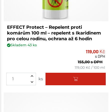
EFFECT Protect – Repelent proti
komárům 100 ml – repelent s Ikaridinem
pro celou rodinu, ochrana až 6 hodin
Skladem
43
ks
119,00
Kč
s DPH
155,00
s DPH
119,00
Kč
/
100 ml
ks