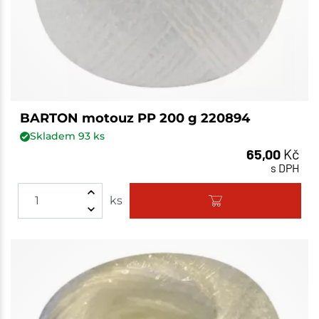
BARTON motouz PP 200 g 220894
Skladem
93
ks
65,00
Kč
s DPH
ks