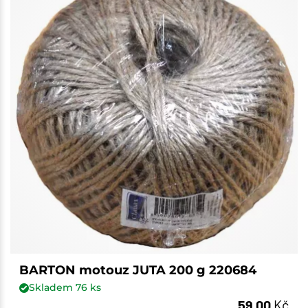
BARTON motouz JUTA 200 g 220684
Skladem
76
ks
59,00
Kč