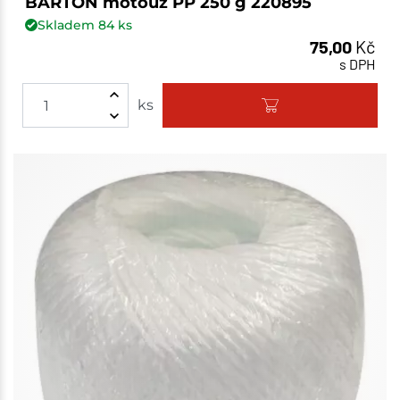
BARTON motouz PP 250 g 220895
Skladem
84
ks
75,00
Kč
s DPH
ks