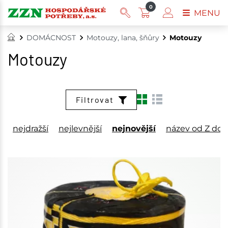
0
MENU
DOMÁCNOST
Motouzy, lana, šňůry
Motouzy
Motouzy
Filtrovat
nejdražší
nejlevnější
nejnovější
název od Z do 