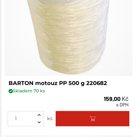
BARTON motouz PP 500 g 220682
Skladem
70
ks
159,00
Kč
s DPH
ks