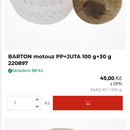
BARTON motouz PP+JUTA 100 g+30 g
220897
Skladem
88
ks
45,00
Kč
s DPH
34,62
Kč
/
100 g
ks