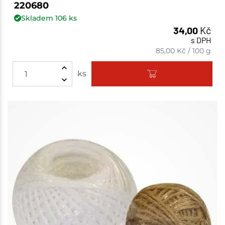
220680
Skladem
106
ks
34,00
Kč
s DPH
85,00
Kč
/
100 g
ks