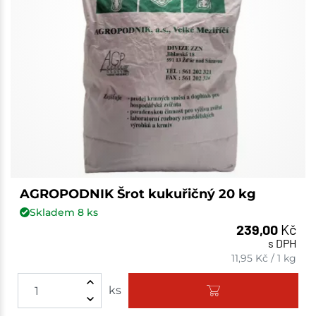
AGROPODNIK Šrot kukuřičný 20 kg
Skladem
8
ks
239,00
Kč
s DPH
11,95
Kč
/
1 kg
ks