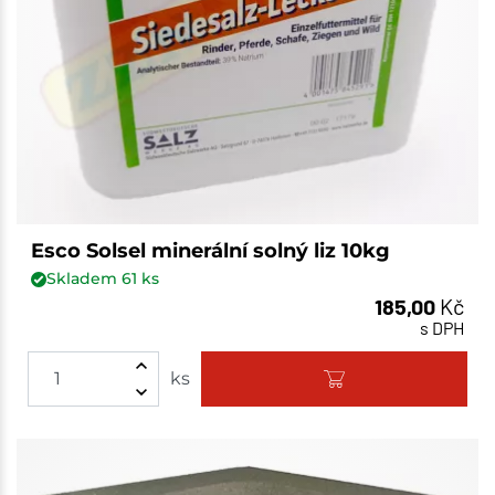
Esco Solsel minerální solný liz 10kg
Skladem
61
ks
185,00
Kč
s DPH
ks