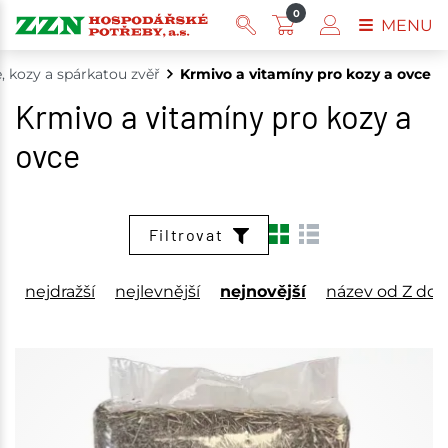
0
MENU
, kozy a spárkatou zvěř
Krmivo a vitamíny pro kozy a ovce
Krmivo a vitamíny pro kozy a
ovce
Filtrovat
nejdražší
nejlevnější
nejnovější
název od Z do 