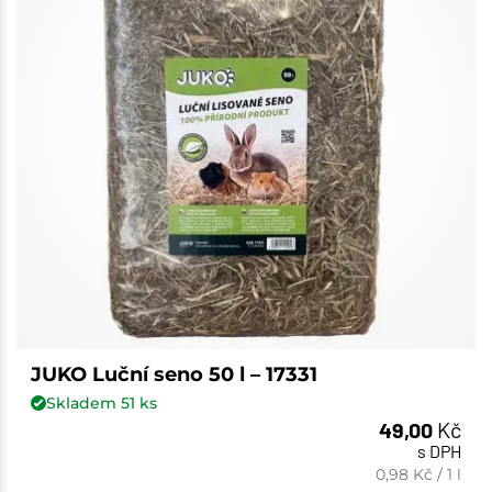
JUKO Luční seno 50 l – 17331
Skladem
51
ks
49,00
Kč
s DPH
0,98
Kč
/
1 l