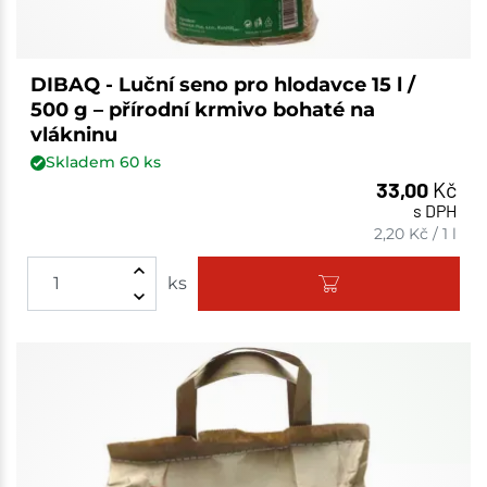
DIBAQ - Luční seno pro hlodavce 15 l /
500 g – přírodní krmivo bohaté na
vlákninu
Skladem
60
ks
33,00
Kč
s DPH
2,20
Kč
/
1 l
ks