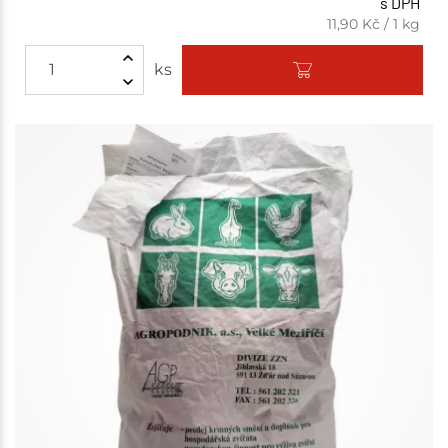
s DPH
11,90
Kč
/
1 kg
ks