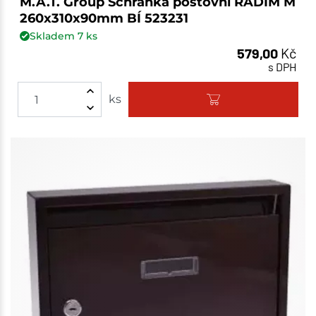
M.A.T. Group Schránka poštovní RADIM M
260x310x90mm BÍ 523231
Skladem
7
ks
579,00
Kč
s DPH
ks