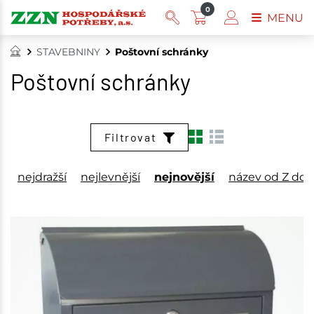
0
MENU
STAVEBNINY
Poštovní schránky
Poštovní schránky
Filtrovat
nejdražší
nejlevnější
nejnovější
název od Z do 