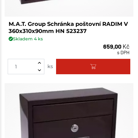
M.A.T. Group Schránka poštovní RADIM V
360x310x90mm HN 523237
Skladem
4
ks
659,00
Kč
s DPH
ks