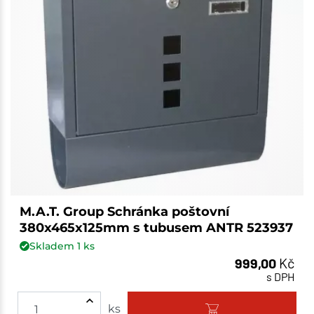
M.A.T. Group Schránka poštovní
380x465x125mm s tubusem ANTR 523937
Skladem
1
ks
999,00
Kč
s DPH
ks