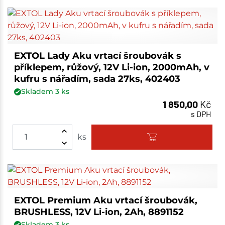
EXTOL Lady Aku vrtací šroubovák s
příklepem, růžový, 12V Li-ion, 2000mAh, v
kufru s nářadím, sada 27ks, 402403
Skladem
3
ks
1 850,00
Kč
s DPH
ks
EXTOL Premium Aku vrtací šroubovák,
BRUSHLESS, 12V Li-ion, 2Ah, 8891152
Skladem
3
ks