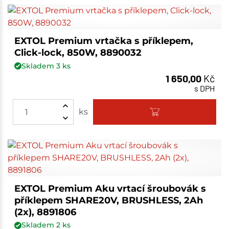
EXTOL Premium vrtačka s příklepem,
Click-lock, 850W, 8890032
Skladem
3
ks
1 650,00
Kč
s DPH
ks
EXTOL Premium Aku vrtací šroubovák s
příklepem SHARE20V, BRUSHLESS, 2Ah
(2x), 8891806
Skladem
2
ks