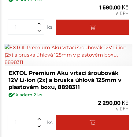
1 590,00
Kč
s DPH
ks
EXTOL Premium Aku vrtací šroubovák
12V Li-ion (2x) a bruska úhlová 125mm v
plastovém boxu, 8898311
Skladem
2
ks
2 290,00
Kč
s DPH
ks