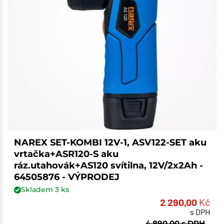
NAREX SET-KOMBI 12V-1, ASV122-SET aku
vrtačka+ASR120-S aku
ráz.utahovák+AS120 svítilna, 12V/2x2Ah -
64505876 - VÝPRODEJ
Skladem
3
ks
2 290,00
Kč
s DPH
4 890,00
s DPH