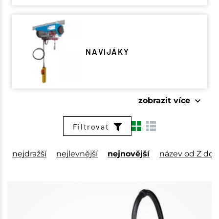
NAVIJÁKY
zobrazit více
zobrazit méně
Filtrovat
nejdražší
nejlevnější
nejnovější
název od Z do 