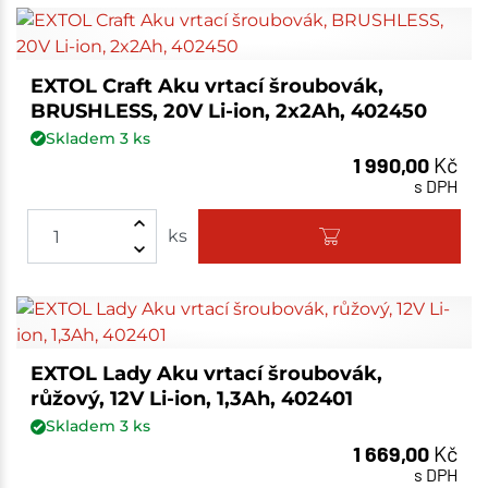
EXTOL Craft Aku vrtací šroubovák,
BRUSHLESS, 20V Li-ion, 2x2Ah, 402450
Skladem
3
ks
1 990,00
Kč
s DPH
ks
EXTOL Lady Aku vrtací šroubovák,
růžový, 12V Li-ion, 1,3Ah, 402401
Skladem
3
ks
1 669,00
Kč
s DPH