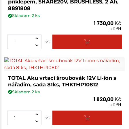
příklepem, SHARE20V, BRUSHLESS, 2 Ah,
8891808
Skladem
2
ks
1 730,00
Kč
s DPH
ks
TOTAL Aku vrtací šroubovák 12V Li-ion s
nářadím, sada 81ks, THKTHP10812
Skladem
2
ks
1 820,00
Kč
s DPH
ks