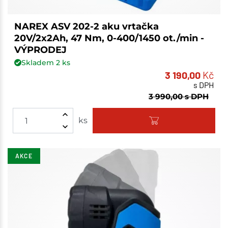
NAREX ASV 202-2 aku vrtačka
20V/2x2Ah, 47 Nm, 0-400/1450 ot./min -
VÝPRODEJ
Skladem
2
ks
3 190,00
Kč
s DPH
3 990,00
s DPH
ks
AKCE