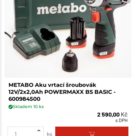
METABO Aku vrtací šroubovák
12V/2x2,0Ah POWERMAXX BS BASIC -
600984500
Skladem
10
ks
2 590,00
Kč
s DPH
ks