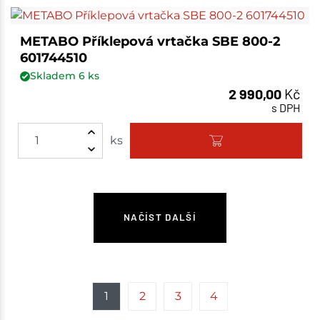
METABO Příklepová vrtačka SBE 800-2
601744510
Skladem
6
ks
2 990,00
Kč
s DPH
ks
NAČÍST DALŠÍ
1
2
3
4