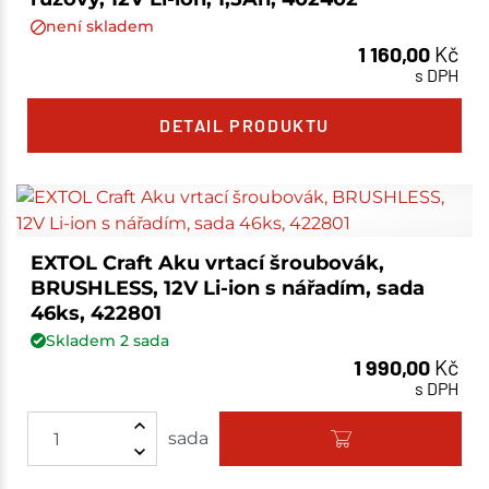
není skladem
1 160,00
Kč
s DPH
DETAIL PRODUKTU
EXTOL Craft Aku vrtací šroubovák,
BRUSHLESS, 12V Li-ion s nářadím, sada
46ks, 422801
Skladem
2
sada
1 990,00
Kč
s DPH
sada