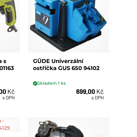
a s
GÜDE Univerzální
01163
ostřička GUS 650 94102
Skladem
1
ks
,00
Kč
699,00
Kč
ks
s DPH
s DPH