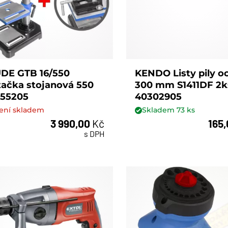
DE GTB 16/550
KENDO Listy pily o
tačka stojanová 550
300 mm S1411DF 2k
55205
40302905
ení skladem
Skladem
73
ks
3 990,00
Kč
165
ks
s DPH