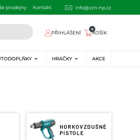
še prodejny
Kontakt
info@zzn-hp.cz
0
PŘIHLÁŠENÍ
KOŠÍK
UTODOPLŇKY
HRAČKY
AKCE
HORKOVZDUŠNÉ
PISTOLE