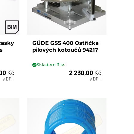
casky
GÜDE GSS 400 Ostřička
s
pilových kotoučů 94217
Skladem
3
ks
,00
Kč
2 230,00
Kč
ks
s DPH
s DPH