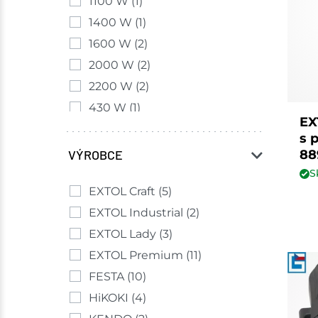
1100 W
(1)
1400 W
(1)
1600 W
(2)
2000 W
(2)
2200 W
(2)
430 W
(1)
EX
450 W
(1)
s 
550 W
(3)
88
VÝROBCE
600 W
(1)
S
EXTOL Craft
(5)
650 W
(1)
EXTOL Industrial
(2)
750 W
(4)
EXTOL Lady
(3)
800 W
(1)
EXTOL Premium
(11)
850 W
(5)
FESTA
(10)
900 W
(1)
HiKOKI
(4)