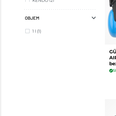
KENDO
(2)
Metabo
(8)
NAREX
(2)
OBJEM
TOTAL
(2)
1 l
(1)
GÜ
AI
be
S