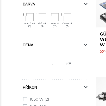
BARVA
oranžová
růžová
zelená
červená
(3)
(3)
(12)
(7)
GÜ
Vr
CENA
W 
n
-
Kč
PŘÍKON
1050 W
(2)