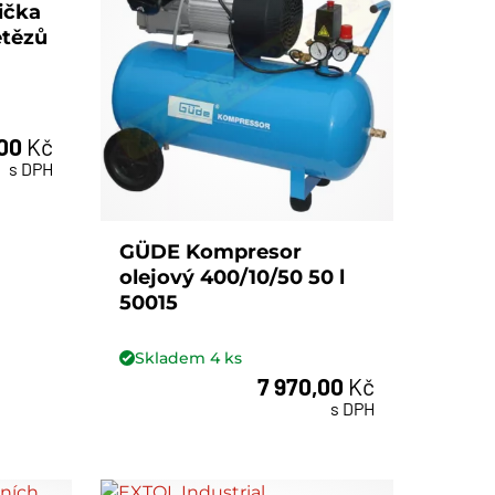
ička
etězů
,00
Kč
s DPH
GÜDE Kompresor
olejový 400/10/50 50 l
50015
Skladem
4
ks
7 970,00
Kč
ks
s DPH