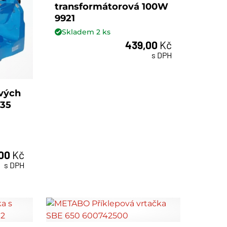
transformátorová 100W
9921
Skladem
2
ks
439,00
Kč
ks
s DPH
ových
135
,00
Kč
s DPH