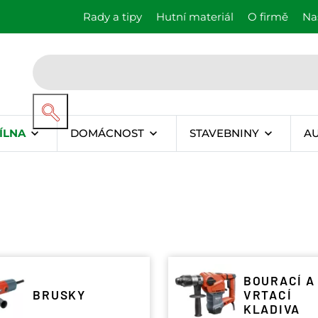
Rady a tipy
Hutní materiál
O firmě
Na
ÍLNA
DOMÁCNOST
STAVEBNINY
A
BOURACÍ A
BRUSKY
VRTACÍ
KLADIVA