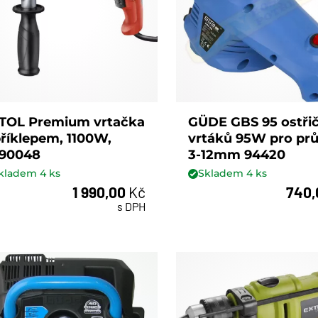
TOL Premium vrtačka
GÜDE GBS 95 ostři
příklepem, 1100W,
vrtáků 95W pro pr
90048
3-12mm 94420
kladem
4
ks
Skladem
4
ks
1 990,00
Kč
740
ks
ks
s DPH