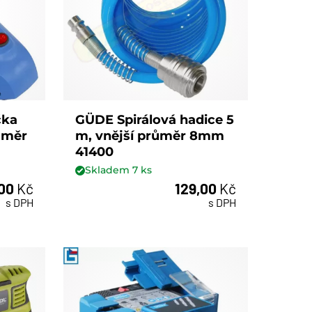
čka
GÜDE Spirálová hadice 5
ůměr
m, vnější průměr 8mm
41400
Skladem
7
ks
,00
Kč
129,00
Kč
ks
s DPH
s DPH