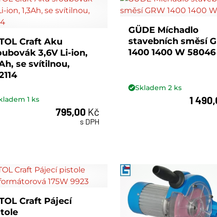
GÜDE Míchadlo
stavebních směsí
TOL Craft Aku
1400 1400 W 58046
oubovák 3,6V Li-ion,
Ah, se svítilnou,
2114
Skladem
2
ks
1 490
kladem
1
ks
ks
795,00
Kč
ks
s DPH
TOL Craft Pájecí
stole