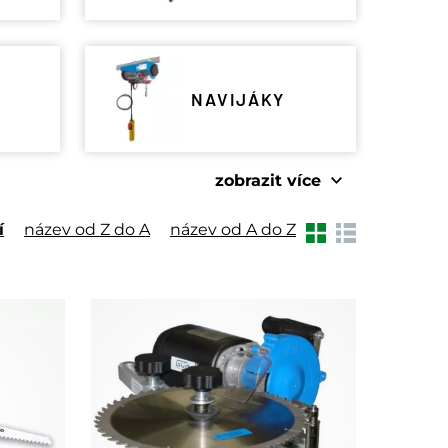
NAVIJÁKY
zobrazit více
zobrazit méně
í
název od Z do A
název od A do Z