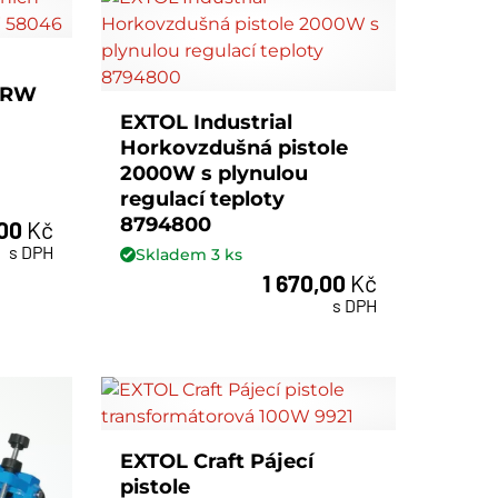
 GRW
EXTOL Industrial
Horkovzdušná pistole
2000W s plynulou
regulací teploty
8794800
,00
Kč
s DPH
Skladem
3
ks
1 670,00
Kč
ks
s DPH
EXTOL Craft Pájecí
pistole