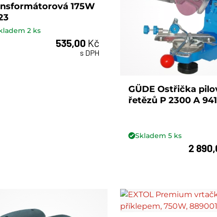
ansformátorová 175W
23
kladem
2
ks
535,00
Kč
ks
s DPH
GÜDE Ostřička pil
řetězů P 2300 A 94
Skladem
5
ks
2 890
ks