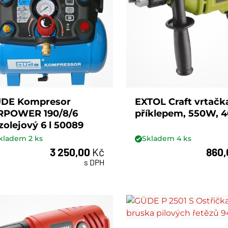
DE Kompresor
EXTOL Craft vrtačk
RPOWER 190/8/6
příklepem, 550W, 4
zolejový 6 l 50089
kladem
2
ks
Skladem
4
ks
3 250,00
Kč
860
ks
ks
s DPH