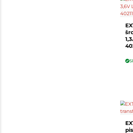
EX
šr
1,3
40
S
EX
pi