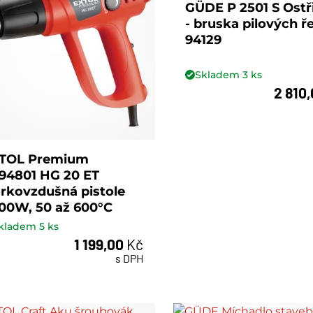
GÜDE P 2501 S Ostř
- bruska pilových ř
94129
Skladem
3
ks
2 810
ks
TOL Premium
94801 HG 20 ET
rkovzdušná pistole
00W, 50 až 600°C
kladem
5
ks
1 199,00
Kč
ks
s DPH