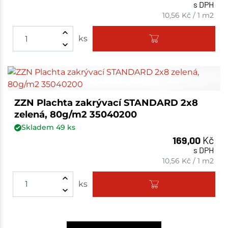
s DPH
10,56
Kč
/
1 m2
ks
ZZN Plachta zakrývací STANDARD 2x8
zelená, 80g/m2 35040200
Skladem
49
ks
169,00
Kč
s DPH
10,56
Kč
/
1 m2
ks