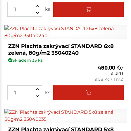
ks
ZZN Plachta zakrývací STANDARD 6x8
zelená, 80g/m2 35040240
Skladem
33
ks
460,00
Kč
s DPH
9,58
Kč
/
1 m2
ks
ZZN Plachta zakrývací STANDARD 5x8