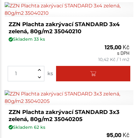
ZZN Plachta zakrývací STANDARD 3x4
zelená, 80g/m2 35040210
Skladem
33
ks
125,00
Kč
s DPH
10,42
Kč
/
1 m2
ks
ZZN Plachta zakrývací STANDARD 3x3
zelená, 80g/m2 35040205
Skladem
62
ks
95,00
Kč