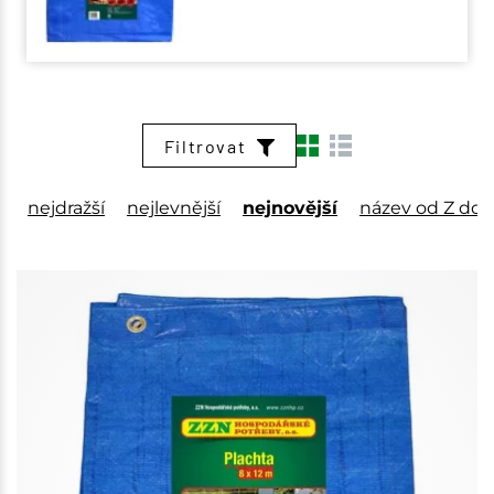
Filtrovat
nejdražší
nejlevnější
nejnovější
název od Z do 