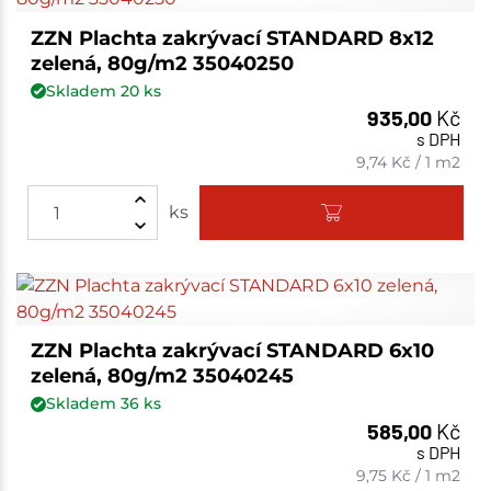
ZZN Plachta zakrývací STANDARD 8x12
zelená, 80g/m2 35040250
Skladem
20
ks
935,00
Kč
s DPH
9,74
Kč
/
1 m2
ks
ZZN Plachta zakrývací STANDARD 6x10
zelená, 80g/m2 35040245
Skladem
36
ks
585,00
Kč
s DPH
9,75
Kč
/
1 m2