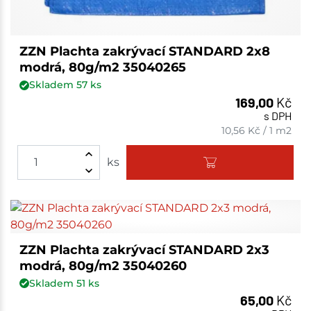
ZZN Plachta zakrývací STANDARD 2x8
modrá, 80g/m2 35040265
Skladem
57
ks
169,00
Kč
s DPH
10,56
Kč
/
1 m2
ks
ZZN Plachta zakrývací STANDARD 2x3
modrá, 80g/m2 35040260
Skladem
51
ks
65,00
Kč