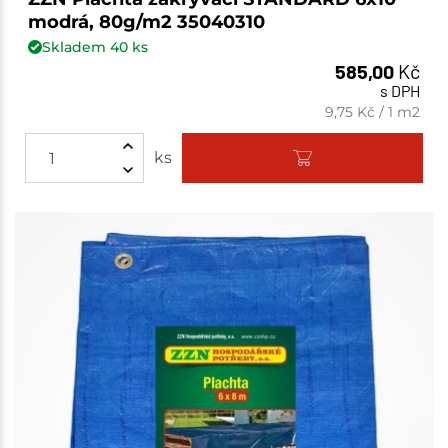
modrá, 80g/m2 35040310
Skladem
40
ks
585,00
Kč
s DPH
9,75
Kč
/
1 m2
ks