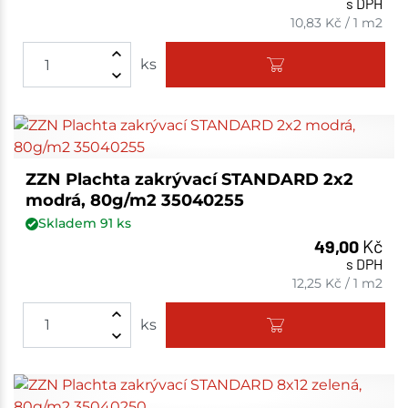
s DPH
10,83
Kč
/
1 m2
ks
ZZN Plachta zakrývací STANDARD 2x2
modrá, 80g/m2 35040255
Skladem
91
ks
49,00
Kč
s DPH
12,25
Kč
/
1 m2
ks