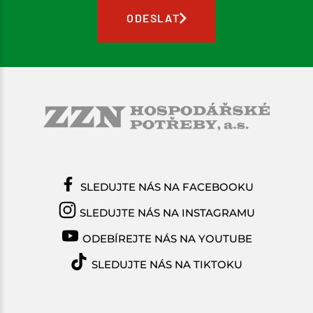
Pro těžší podmínky nebo časté použití máme
ODESLAT
v nabídce profesionální plachty, které jsou vyrobeny
z kvalitnějších materiálů, což zajišťuje jejich dlouhou
životnost a odolnost vůči povětrnostním vlivům.
Plachty se skvěle hodí pro pokrytí větších ploch
nebo pro použití v náročnějších podmínkách, kde je
požadována vyšší odolnost.
SLEDUJTE NÁS NA FACEBOOKU
SLEDUJTE NÁS NA INSTAGRAMU
ODEBÍREJTE NÁS NA YOUTUBE
SLEDUJTE NÁS NA TIKTOKU