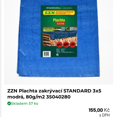
ZZN Plachta zakrývací STANDARD 3x5
modrá, 80g/m2 35040280
Skladem
57
ks
155,00
Kč
s DPH