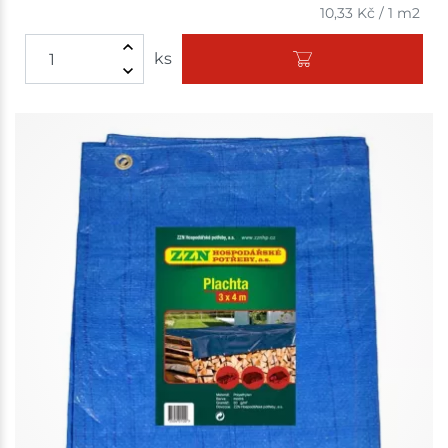
10,33
Kč
/
1 m2
ks