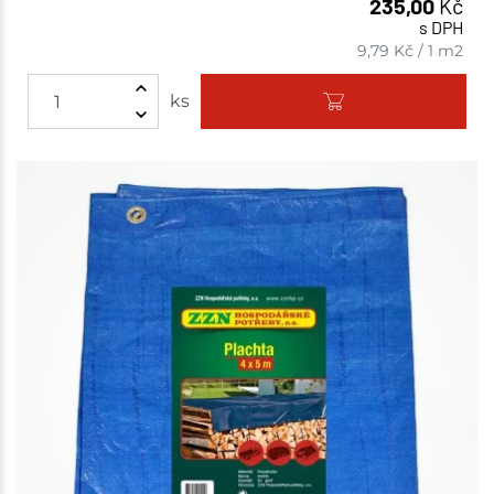
235,00
Kč
s DPH
9,79
Kč
/
1 m2
ks