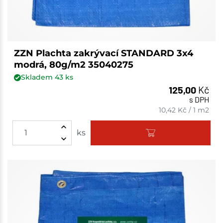
ZZN Plachta zakrývací STANDARD 3x4
modrá, 80g/m2 35040275
Skladem
43
ks
125,00
Kč
s DPH
10,42
Kč
/
1 m2
ks