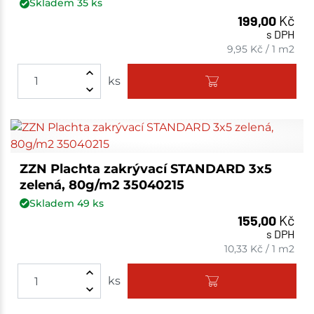
Skladem
35
ks
199,00
Kč
s DPH
9,95
Kč
/
1 m2
ks
ZZN Plachta zakrývací STANDARD 3x5
zelená, 80g/m2 35040215
Skladem
49
ks
155,00
Kč
s DPH
10,33
Kč
/
1 m2
ks