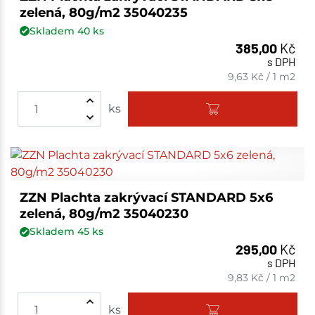
zelená, 80g/m2 35040235
Skladem
40
ks
385,00
Kč
s DPH
9,63
Kč
/
1 m2
ks
ZZN Plachta zakrývací STANDARD 5x6
zelená, 80g/m2 35040230
Skladem
45
ks
295,00
Kč
s DPH
9,83
Kč
/
1 m2
ks