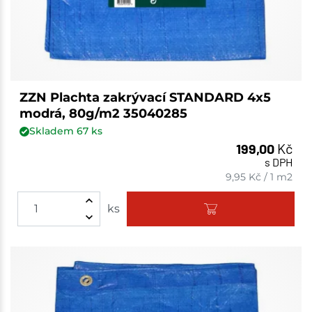
ZZN Plachta zakrývací STANDARD 4x5
modrá, 80g/m2 35040285
Skladem
67
ks
199,00
Kč
s DPH
9,95
Kč
/
1 m2
ks