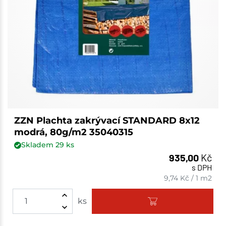
ZZN Plachta zakrývací STANDARD 8x12
modrá, 80g/m2 35040315
Skladem
29
ks
935,00
Kč
s DPH
9,74
Kč
/
1 m2
ks