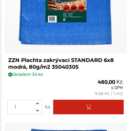
ZZN Plachta zakrývací STANDARD 6x8
modrá, 80g/m2 35040305
Skladem
34
ks
460,00
Kč
s DPH
9,58
Kč
/
1 m2
ks