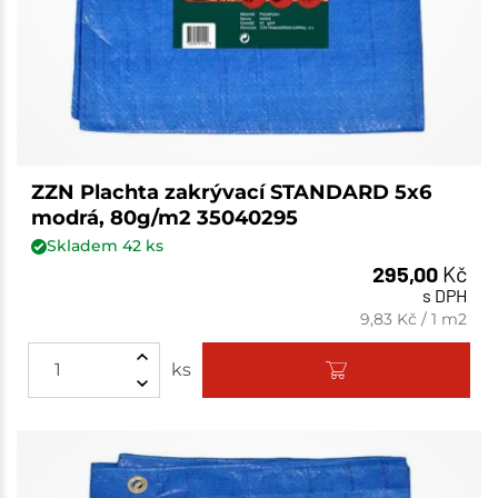
ZZN Plachta zakrývací STANDARD 5x6
modrá, 80g/m2 35040295
Skladem
42
ks
295,00
Kč
s DPH
9,83
Kč
/
1 m2
ks