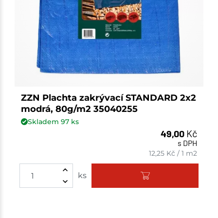
ZZN Plachta zakrývací STANDARD 2x2
modrá, 80g/m2 35040255
Skladem
97
ks
49,00
Kč
s DPH
12,25
Kč
/
1 m2
Množství
ks