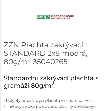
Skladem na prodejně - doručení do 7 dnů
Velká Bíteš
6 ks
Skladem na prodejně - doručení do 7 dnů
Velké Meziříčí
3 ks
ZZN Plachta zakrývací
Skladem na prodejně - doručení do 7 dnů
STANDARD 2x8 modrá,
Bystřice
9 ks
2
80g/m
35040265
Skladem na prodejně - doručení do 7 dnů
Standardní zakrývací plachta s
Mohelnice
3 ks
2
gramáží 80g/m
.
Skladem na prodejně - doručení do 7 dnů
• Polyetylenová krycí plachta v modré barvě s
Nové Město
11 ks
hliníkovými oky po obvodu plachty a zesílenými