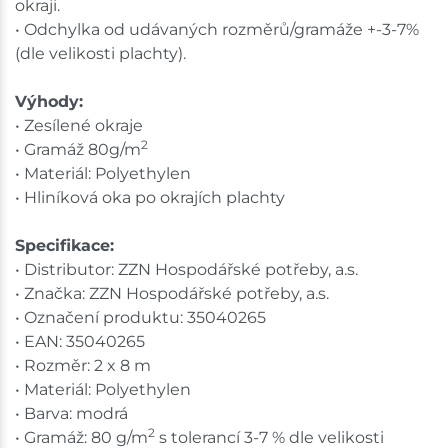
Skladem na prodejně - doručení do 7 dnů
okraji.
• Odchylka od udávaných rozměrů/gramáže +-3-7%
Skladové množství na prodejnách je pouze orientační.
(dle velikosti plachty).
Ceny na prodejnách se mohou lišit od cen na e-
shopu.
Výhody:
• Zesílené okraje
2
• Gramáž 80g/m
• Materiál: Polyethylen
• Hliníková oka po okrajích plachty
Specifikace:
• Distributor: ZZN Hospodářské potřeby, a.s.
• Značka: ZZN Hospodářské potřeby, a.s.
• Označení produktu: 35040265
• EAN: 35040265
• Rozměr: 2 x 8 m
• Materiál: Polyethylen
• Barva: modrá
2
• Gramáž: 80 g/m
s tolerancí 3-7 % dle velikosti