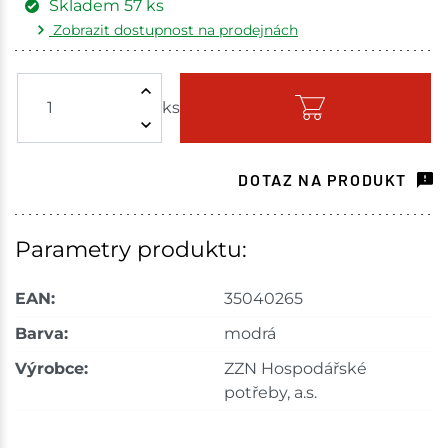
Skladem
57
ks
Zobrazit dostupnost na prodejnách
Žďár nad Sázavou
10 ks
ks
Skladem - ihned k odeslání
Choceň
3 ks
DOTAZ NA PRODUKT
Skladem na prodejně - doručení do 7 dnů
Havlíčkův Brod
1 ks
Parametry produktu:
Skladem na prodejně - doručení do 7 dnů
EAN:
35040265
Tišnov
8 ks
Barva:
modrá
Výrobce:
ZZN Hospodářské
Skladem na prodejně - doručení do 7 dnů
potřeby, a.s.
Skuteč
3 ks