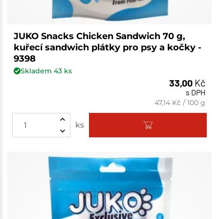
JUKO Snacks Chicken Sandwich 70 g,
kuřecí sandwich plátky pro psy a kočky -
9398
Skladem
43
ks
33,00
Kč
s DPH
47,14
Kč
/
100 g
ks