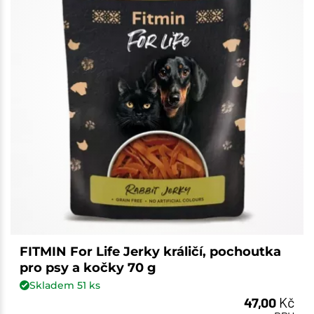
FITMIN For Life Jerky králičí, pochoutka
pro psy a kočky 70 g
Skladem
51
ks
47,00
Kč