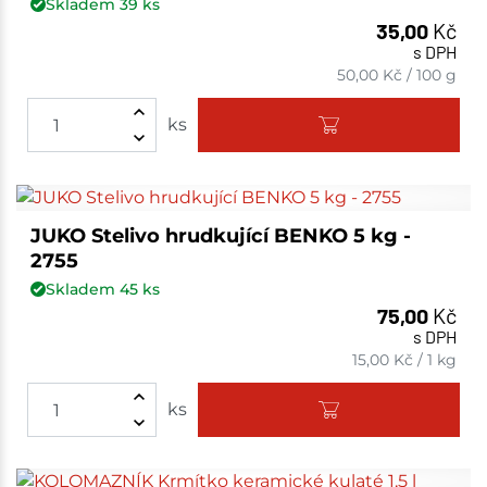
Skladem
39
ks
35,00
Kč
s DPH
50,00
Kč
/
100 g
ks
JUKO Stelivo hrudkující BENKO 5 kg -
2755
Skladem
45
ks
75,00
Kč
s DPH
15,00
Kč
/
1 kg
ks