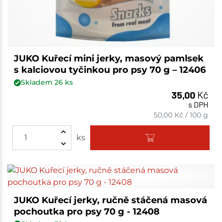
JUKO Kuřecí mini jerky, masový pamlsek
s kalciovou tyčinkou pro psy 70 g – 12406
Skladem
26
ks
35,00
Kč
s DPH
50,00
Kč
/
100 g
ks
JUKO Kuřecí jerky, ručně stáčená masová
pochoutka pro psy 70 g - 12408