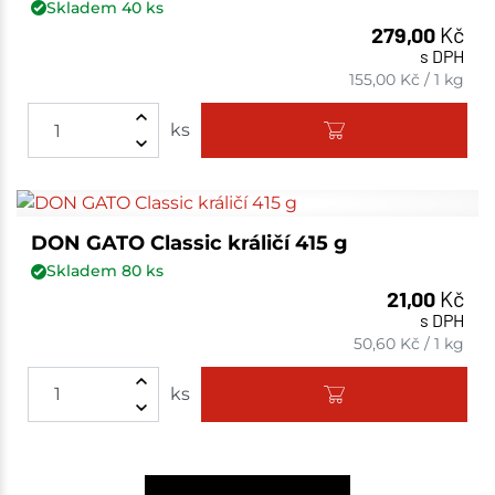
Skladem
40
ks
279,00
Kč
s DPH
155,00
Kč
/
1 kg
ks
DON GATO Classic králičí 415 g
Skladem
80
ks
21,00
Kč
s DPH
50,60
Kč
/
1 kg
ks