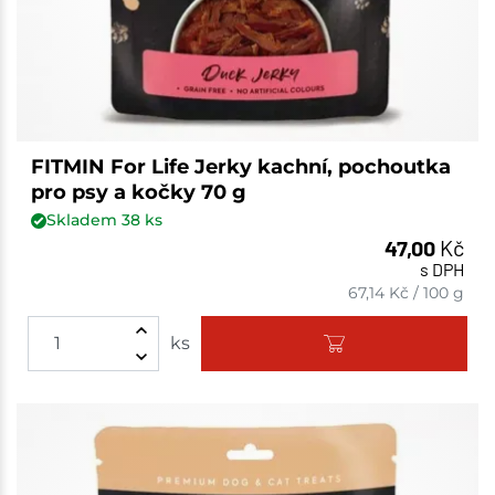
FITMIN For Life Jerky kachní, pochoutka
pro psy a kočky 70 g
Skladem
38
ks
47,00
Kč
s DPH
67,14
Kč
/
100 g
ks