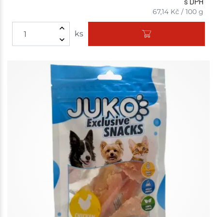
s DPH
67,14
Kč
/
100 g
ks