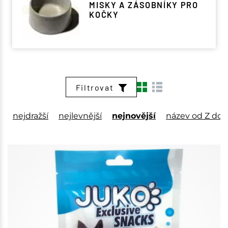
MISKY A ZÁSOBNÍKY PRO
KOČKY
Filtrovat
nejdražší
nejlevnější
nejnovější
název od Z do 