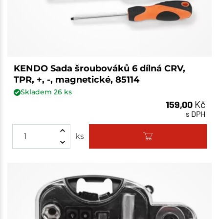
KENDO Sada šroubováků 6 dílná CRV,
TPR, +, -, magnetické, 85114
Skladem
26
ks
159,00
Kč
s DPH
ks