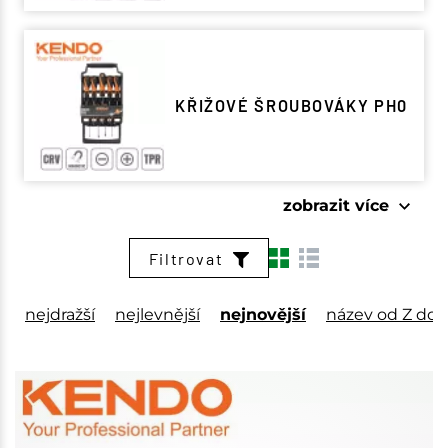
KŘIŽOVÉ ŠROUBOVÁKY PH0
zobrazit více
zobrazit méně
Filtrovat
nejdražší
nejlevnější
nejnovější
název od Z do 