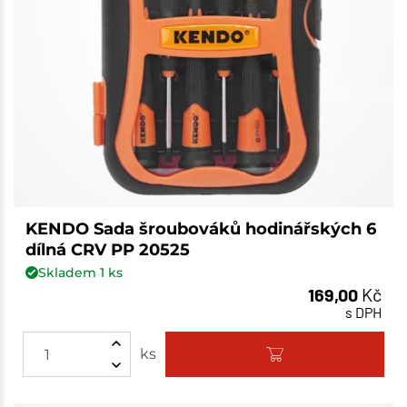
KENDO Sada šroubováků hodinářských 6
dílná CRV PP 20525
Skladem
1
ks
169,00
Kč
s DPH
ks