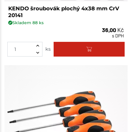
KENDO šroubovák plochý 4x38 mm CrV
20141
Skladem
88
ks
36,00
Kč
s DPH
ks