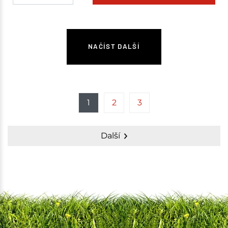
NAČÍST DALŠÍ
1
2
3
Další