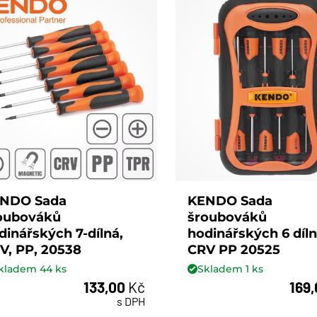
NDO Sada
KENDO Sada
oubováků
šroubováků
dinářských 7-dílná,
hodinářských 6 díl
V, PP, 20538
CRV PP 20525
kladem
44
ks
Skladem
1
ks
133,00
Kč
169
ks
ks
s DPH