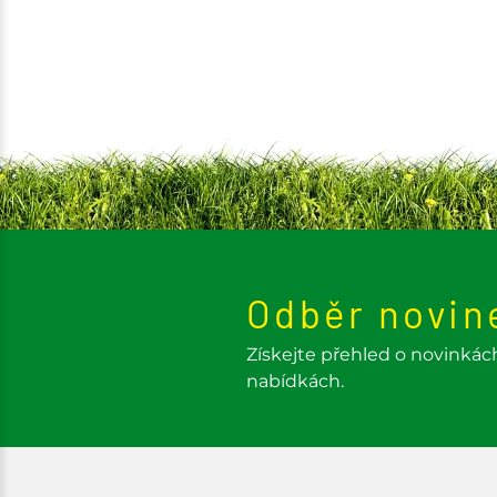
Odběr novin
Získejte přehled o novinkác
nabídkách.