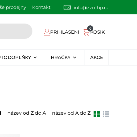
še prodejny
Kontakt
info@zzn-hp.cz
0
PŘIHLÁŠENÍ
KOŠÍK
UTODOPLŇKY
HRAČKY
AKCE
í
název od Z do A
název od A do Z