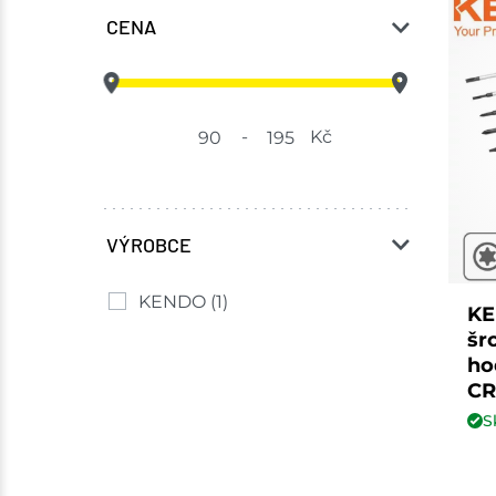
CENA
-
Kč
VÝROBCE
KENDO
(1)
KE
šr
ho
CR
S