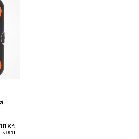
ná
,00
Kč
s DPH