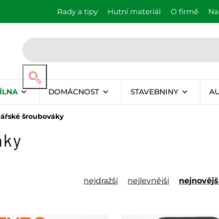
Rady a tipy
Hutní materiál
O firmě
Na
ÍLNA
DOMÁCNOST
STAVEBNINY
A
ářské šroubováky
áky
nejdražší
nejlevnější
nejnovějš