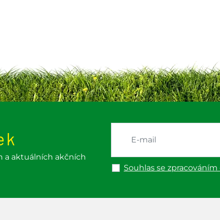
ek
h a aktuálních akčních
Souhlas se zpracováním