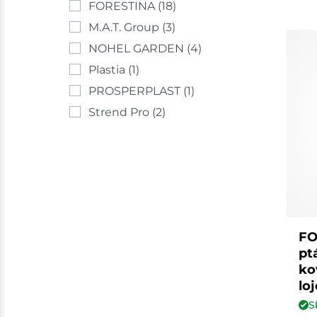
FORESTINA
(18)
M.A.T. Group
(3)
NOHEL GARDEN
(4)
Plastia
(1)
PROSPERPLAST
(1)
Strend Pro
(2)
FO
pt
ko
lo
S