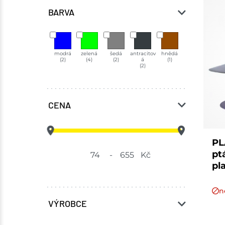
BARVA
modrá
zelená
šedá
antracitov
hnědá
(2)
(4)
(2)
á
(1)
(2)
CENA
PL
pt
-
Kč
pl
n
VÝROBCE