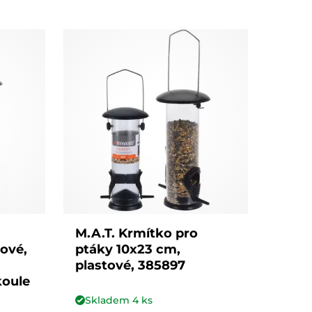
M.A.T. Krmítko pro
ové,
ptáky 10x23 cm,
plastové, 385897
koule
Skladem
4
ks