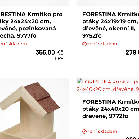
RESTINA Krmítko pro
FORESTINA Krmítk
áky 24x24x20 cm,
ptáky 24x19x19 cm,
evěné, pozinkovaná
dřevěné, okenní II,
řecha, 9777fo
9752fo
ení skladem
není skladem
355,00
Kč
279
s DPH
FORESTINA Krmítk
ptáky 24x40x20 cm
dřevěné, 9772fo
není skladem