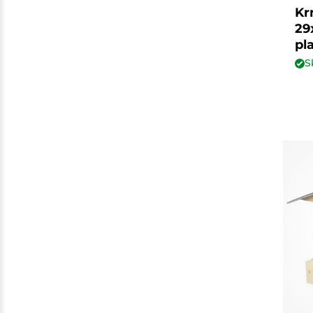
Kr
29
pl
S