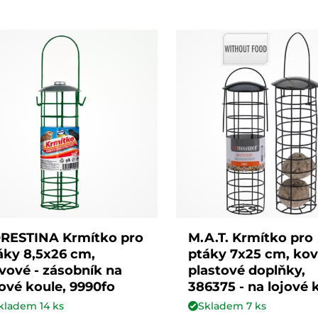
RESTINA Krmítko pro
M.A.T. Krmítko pro
áky 8,5x26 cm,
ptáky 7x25 cm, kov
vové - zásobník na
plastové doplňky,
jové koule, 9990fo
386375 - na lojové 
kladem
14
ks
Skladem
7
ks