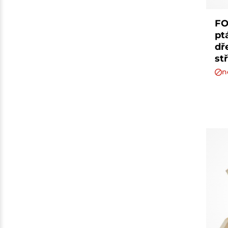
FO
pt
dř
st
n