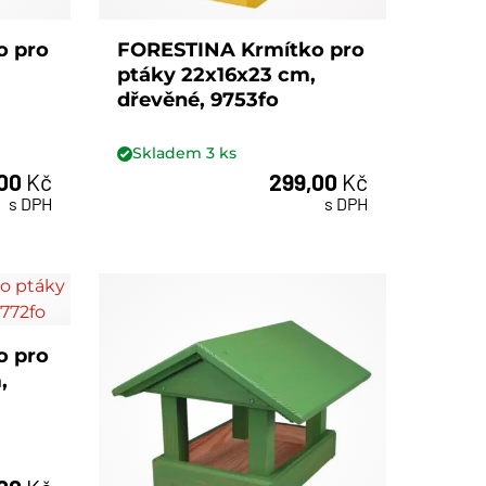
o pro
FORESTINA Krmítko pro
ptáky 22x16x23 cm,
dřevěné, 9753fo
Skladem
3
ks
,00
Kč
299,00
Kč
ks
s DPH
s DPH
o pro
,