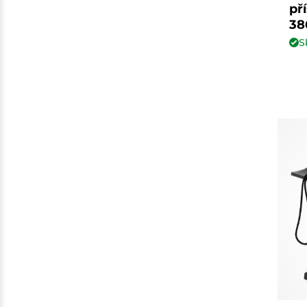
př
38
S