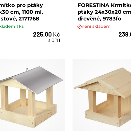
mítko pro ptáky
FORESTINA Krmítk
x30 cm, 1100 ml,
ptáky 24x30x20 cm
astové, 2171768
dřevěné, 9783fo
kladem
1
ks
není skladem
225,00
Kč
239
ks
s DPH