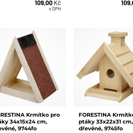
109,00
Kč
109
ks
ks
s DPH
RESTINA Krmítko pro
FORESTINA Krmítk
áky 34x15x24 cm,
ptáky 33x22x31 cm
evěné, 9744fo
dřevěné, 9745fo