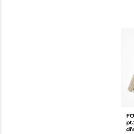
FO
pt
dř