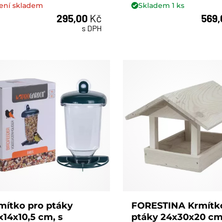
ení skladem
Skladem
1
ks
295,00
Kč
569
ks
s DPH
mítko pro ptáky
FORESTINA Krmítk
x14x10,5 cm, s
ptáky 24x30x20 cm