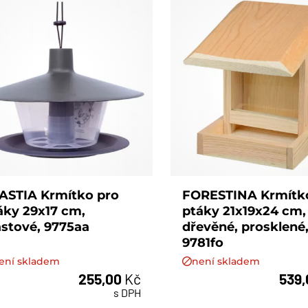
ASTIA Krmítko pro
FORESTINA Krmítk
áky 29x17 cm,
ptáky 21x19x24 cm,
astové, 9775aa
dřevěné, prosklené
9781fo
ení skladem
není skladem
255,00
Kč
539
s DPH