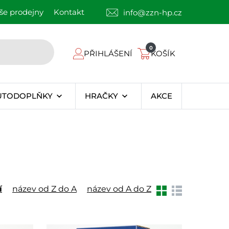
še prodejny
Kontakt
info@zzn-hp.cz
0
PŘIHLÁŠENÍ
KOŠÍK
UTODOPLŇKY
HRAČKY
AKCE
í
název od Z do A
název od A do Z