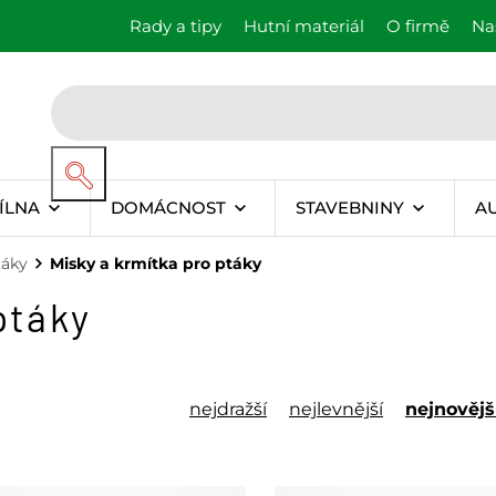
Rady a tipy
Hutní materiál
O firmě
Na
ÍLNA
DOMÁCNOST
STAVEBNINY
A
táky
Misky a krmítka pro ptáky
ptáky
nejdražší
nejlevnější
nejnovějš