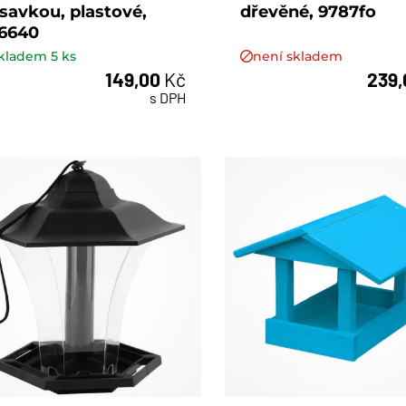
ísavkou, plastové,
dřevěné, 9787fo
6640
kladem
5
ks
není skladem
149,00
Kč
239
ks
s DPH