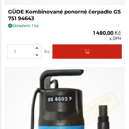
GÜDE Kombinované ponorné čerpadlo GS
751 94643
Skladem
1
ks
1 490,00
Kč
s DPH
ks