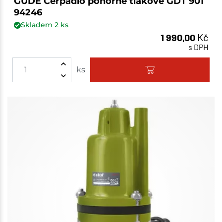
GÜDE Čerpadlo ponorné tlakové GDT 901
94246
Skladem
2
ks
1 990,00
Kč
s DPH
ks