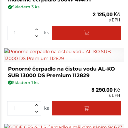
Skladem
3
ks
2 125,00
Kč
s DPH
ks
Ponorné čerpadlo na čistou vodu AL-KO
SUB 13000 DS Premium 112829
Skladem
1
ks
3 290,00
Kč
s DPH
ks