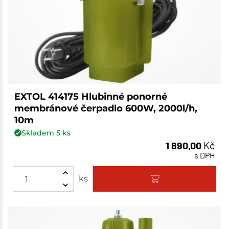
EXTOL 414175 Hlubinné ponorné
membránové čerpadlo 600W, 2000l/h,
10m
Skladem
5
ks
1 890,00
Kč
s DPH
ks