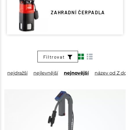
ZAHRADNÍ ČERPADLA
Filtrovat
nejdražší
nejlevnější
nejnovější
název od Z do 