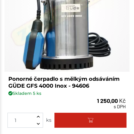
Ponorné čerpadlo s mělkým odsáváním
GÜDE GFS 4000 Inox - 94606
Skladem
5
ks
1 250,00
Kč
s DPH
ks