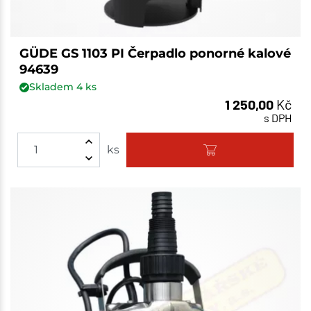
GÜDE GS 1103 PI Čerpadlo ponorné kalové
94639
Skladem
4
ks
1 250,00
Kč
s DPH
ks