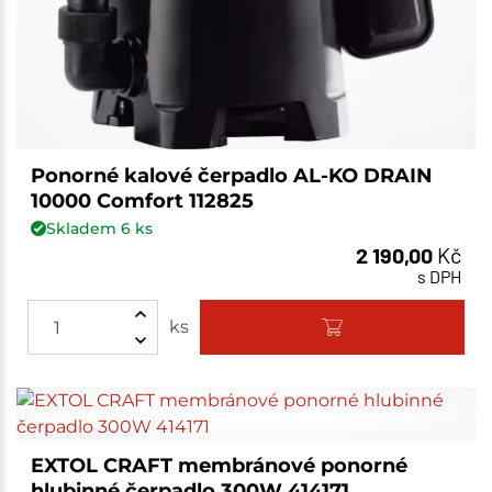
Ponorné kalové čerpadlo AL-KO DRAIN
10000 Comfort 112825
Skladem
6
ks
2 190,00
Kč
s DPH
ks
EXTOL CRAFT membránové ponorné
hlubinné čerpadlo 300W 414171