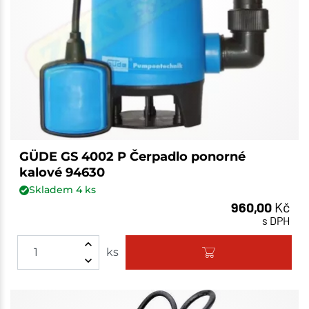
GÜDE GS 4002 P Čerpadlo ponorné
kalové 94630
Skladem
4
ks
960,00
Kč
s DPH
ks