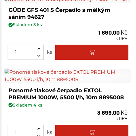
GÜDE GFS 401 S Čerpadlo s mělkým
sáním 94627
Skladem
3
ks
1 890,00
Kč
s DPH
ks
Ponorné tlakové čerpadlo EXTOL
PREMIUM 1000W, 5500 l/h, 10m 8895008
Skladem
4
ks
3 699,00
Kč
s DPH
ks